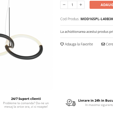
ADAUG
Cod Produs:
MOD165PL-L40B3
La achizitionarea acestui produs pr
Adauga la Favorite
Cere 
24/7 Suport clienti
Livrare in 24h in Buc
Probleme la comanda? Da-ne un
In maxima sigurant
mesaj la orice ora, zi si noapte!