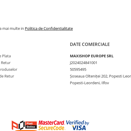
la mai multe in
Politica de Confidentialitate
DATE COMERCIALE
 Plata
MAXISHOP EUROPE SRL
e Retur
J2024024841001
Produselor
50595495
de Retur
Şoseaua Olteniţei 202, Popesti Leo
Popesti-Leordeni, Ilfov