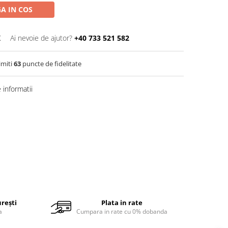
A IN COS
K
Ai nevoie de ajutor?
+40 733 521 582
imiti
63
puncte de fidelitate
informatii
urești
Plata in rate
a
Cumpara in rate cu 0% dobanda