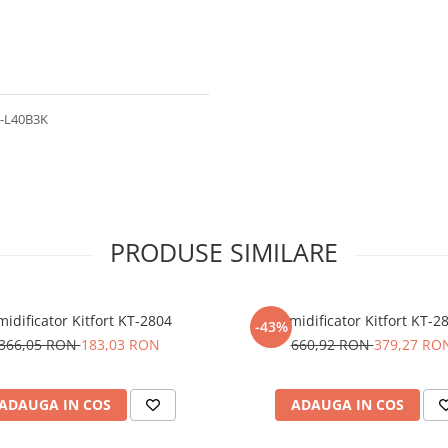
L-L40B3K
PRODUSE SIMILARE
idificator Kitfort KT-2804
Umidificator Kitfort KT-2
-43%
366,05 RON
183,03 RON
660,92 RON
379,27 RO
ADAUGA IN COS
ADAUGA IN COS