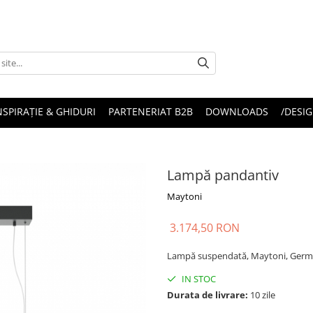
NSPIRAȚIE & GHIDURI
PARTENERIAT B2B
DOWNLOADS
/DESIG
Lampă pandantiv
Maytoni
3.174,50 RON
Lampă suspendată, Maytoni, Ger
IN STOC
Durata de livrare:
10 zile