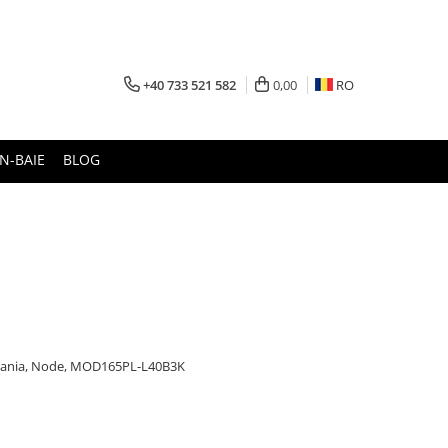
+40 733 521 582
0,00
RO
N-BAIE
BLOG
mania, Node, MOD165PL-L40B3K