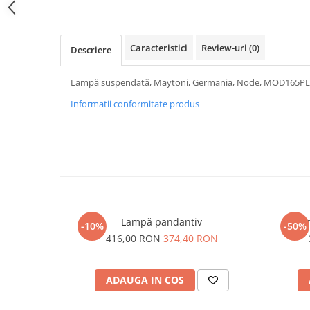
PURE
QUADRIX
QUADRIX COMPOZIT
Caracteristici
Review-uri
(0)
Descriere
RANDO
Recomandate
Lampă suspendată, Maytoni, Germania, Node, MOD165P
ROLL
Informatii conformitate produs
SENSUAL
SETURI CHIUVETA DE BUCATARIE SI
BATERIE
SIFOANE MONARCH
SITE / COSURI INOX
STRICTO
STYLUX
Lampă pandantiv
Um
-10%
-50%
TOCATOARE
416,00 RON
374,40 RON
VARIANT
ZOOM
ADAUGA IN COS
Electrocasnice pentru bucătărie
Mixere și blendere