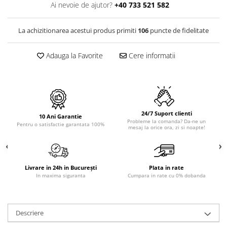
PURE
Ai nevoie de ajutor?
+40 733 521 582
QUADRIX
QUADRIX COMPOZIT
La achizitionarea acestui produs primiti
106
puncte de fidelitate
RANDO
Recomandate
Adauga la Favorite
Cere informatii
ROLL
SENSUAL
SETURI CHIUVETA DE BUCATARIE SI
BATERIE
24/7 Suport clienti
SIFOANE MONARCH
10 Ani Garantie
Probleme la comanda? Da-ne un
Pentru o satisfactie garantata 100%
mesaj la orice ora, zi si noapte!
SITE / COSURI INOX
STRICTO
STYLUX
TOCATOARE
Livrare in 24h in București
Plata in rate
In maxima siguranta
Cumpara in rate cu 0% dobanda
VARIANT
ZOOM
Electrocasnice pentru bucătărie
Descriere
Mixere și blendere