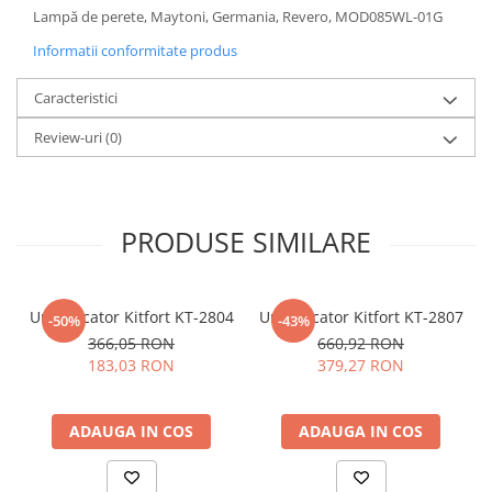
Lampă de perete, Maytoni, Germania, Revero, MOD085WL-01G
Sisteme pentru apa pură
Informatii conformitate produs
Caracteristici
Review-uri
(0)
PRODUSE SIMILARE
Umidificator Kitfort KT-2804
Umidificator Kitfort KT-2807
-50%
-43%
366,05 RON
660,92 RON
183,03 RON
379,27 RON
ADAUGA IN COS
ADAUGA IN COS