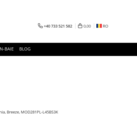
+40 733 521 582
0,00
RO
N-BAIE
BLOG
nia, Breeze, MOD281PL-L45BS3K