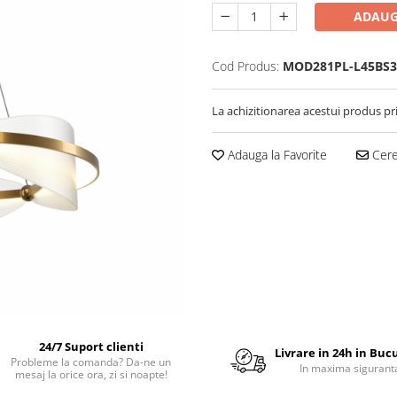
ADAUG
Cod Produs:
MOD281PL-L45BS
La achizitionarea acestui produs pr
Adauga la Favorite
Cere 
24/7 Suport clienti
Livrare in 24h in Buc
Probleme la comanda? Da-ne un
In maxima sigurant
mesaj la orice ora, zi si noapte!