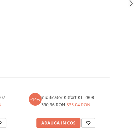
807
Umidificator Kitfort KT-2808
Ki
-14%
-50%
N
390,96 RON
335,04 RON
32
ADAUGA IN COS
AD