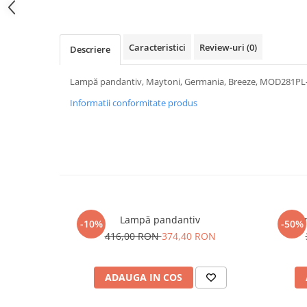
PURE
QUADRIX
QUADRIX COMPOZIT
Caracteristici
Review-uri
(0)
Descriere
RANDO
Recomandate
Lampă pandantiv, Maytoni, Germania, Breeze, MOD281PL
ROLL
Informatii conformitate produs
SENSUAL
SETURI CHIUVETA DE BUCATARIE SI
BATERIE
SIFOANE MONARCH
SITE / COSURI INOX
STRICTO
STYLUX
Lampă pandantiv
Um
-10%
-50%
TOCATOARE
416,00 RON
374,40 RON
VARIANT
ZOOM
ADAUGA IN COS
Electrocasnice pentru bucătărie
Mixere și blendere