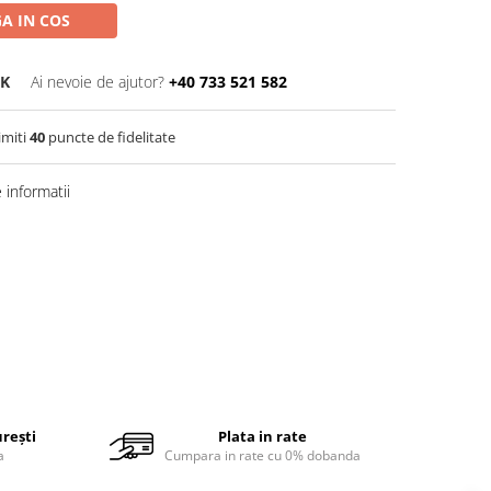
A IN COS
3K
Ai nevoie de ajutor?
+40 733 521 582
imiti
40
puncte de fidelitate
informatii
urești
Plata in rate
a
Cumpara in rate cu 0% dobanda