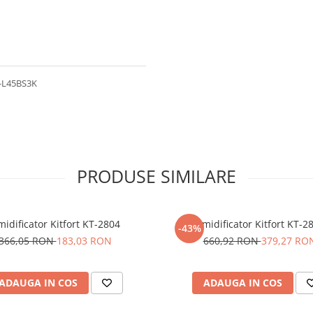
-L45BS3K
PRODUSE SIMILARE
idificator Kitfort KT-2804
Umidificator Kitfort KT-2
-43%
366,05 RON
183,03 RON
660,92 RON
379,27 RO
ADAUGA IN COS
ADAUGA IN COS