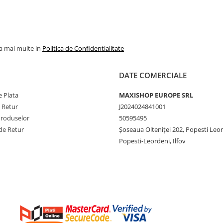
la mai multe in
Politica de Confidentialitate
DATE COMERCIALE
 Plata
MAXISHOP EUROPE SRL
e Retur
J2024024841001
Produselor
50595495
de Retur
Şoseaua Olteniţei 202, Popesti Leo
Popesti-Leordeni, Ilfov