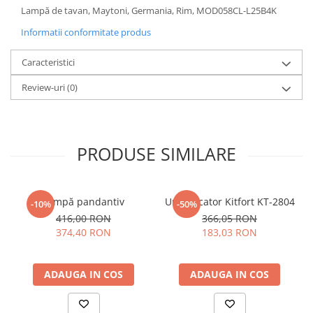
Lampă de tavan, Maytoni, Germania, Rim, MOD058CL-L25B4K
Sisteme pentru apa pură
Informatii conformitate produs
Caracteristici
Review-uri
(0)
PRODUSE SIMILARE
Lampă pandantiv
Umidificator Kitfort KT-2804
-10%
-50%
416,00 RON
366,05 RON
374,40 RON
183,03 RON
ADAUGA IN COS
ADAUGA IN COS