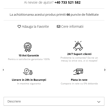
PURE
Ai nevoie de ajutor?
+40 733 521 582
QUADRIX
QUADRIX COMPOZIT
La achizitionarea acestui produs primiti
66
puncte de fidelitate
RANDO
Recomandate
Adauga la Favorite
Cere informatii
ROLL
SENSUAL
SETURI CHIUVETA DE BUCATARIE SI
BATERIE
24/7 Suport clienti
SIFOANE MONARCH
10 Ani Garantie
Probleme la comanda? Da-ne un
Pentru o satisfactie garantata 100%
mesaj la orice ora, zi si noapte!
SITE / COSURI INOX
STRICTO
STYLUX
TOCATOARE
Livrare in 24h in București
Plata in rate
In maxima siguranta
Cumpara in rate cu 0% dobanda
VARIANT
ZOOM
Electrocasnice pentru bucătărie
Descriere
Mixere și blendere