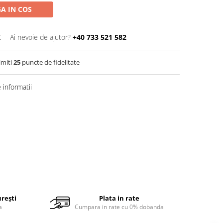
A IN COS
K
Ai nevoie de ajutor?
+40 733 521 582
imiti
25
puncte de fidelitate
informatii
urești
Plata in rate
a
Cumpara in rate cu 0% dobanda