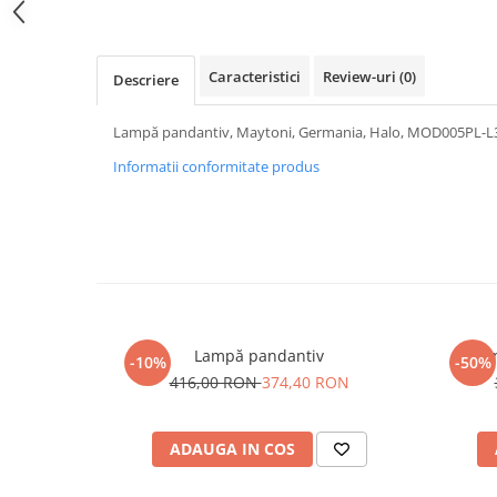
PURE
QUADRIX
QUADRIX COMPOZIT
Caracteristici
Review-uri
(0)
Descriere
RANDO
Recomandate
Lampă pandantiv, Maytoni, Germania, Halo, MOD005PL-
ROLL
Informatii conformitate produs
SENSUAL
SETURI CHIUVETA DE BUCATARIE SI
BATERIE
SIFOANE MONARCH
SITE / COSURI INOX
STRICTO
STYLUX
Lampă pandantiv
Um
-10%
-50%
TOCATOARE
416,00 RON
374,40 RON
VARIANT
ZOOM
ADAUGA IN COS
Electrocasnice pentru bucătărie
Mixere și blendere