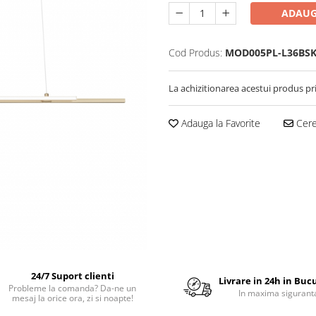
ADAUG
Cod Produs:
MOD005PL-L36BS
La achizitionarea acestui produs pr
Adauga la Favorite
Cere 
24/7 Suport clienti
Livrare in 24h in Buc
Probleme la comanda? Da-ne un
In maxima sigurant
mesaj la orice ora, zi si noapte!