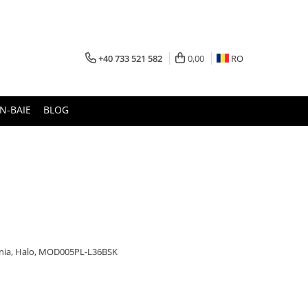
+40 733 521 582
0,00
RO
N-BAIE
BLOG
nia, Halo, MOD005PL-L36BSK