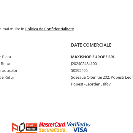
la mai multe in
Politica de Confidentialitate
DATE COMERCIALE
 Plata
MAXISHOP EUROPE SRL
e Retur
J2024024841001
Produselor
50595495
de Retur
Şoseaua Olteniţei 202, Popesti Leo
Popesti-Leordeni, Ilfov