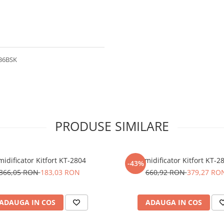
L36BSK
PRODUSE SIMILARE
idificator Kitfort KT-2804
Umidificator Kitfort KT-2
-43%
366,05 RON
183,03 RON
660,92 RON
379,27 RO
ADAUGA IN COS
ADAUGA IN COS