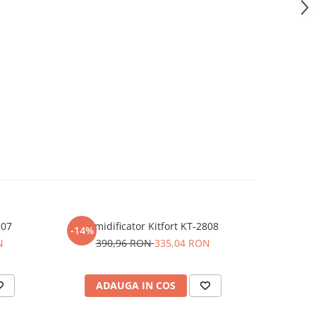
807
Umidificator Kitfort KT-2808
Ki
-14%
-50%
N
390,96 RON
335,04 RON
32
ADAUGA IN COS
AD