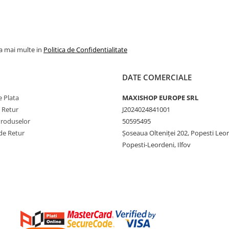
la mai multe in
Politica de Confidentialitate
DATE COMERCIALE
 Plata
MAXISHOP EUROPE SRL
e Retur
J2024024841001
Produselor
50595495
de Retur
Şoseaua Olteniţei 202, Popesti Leo
Popesti-Leordeni, Ilfov