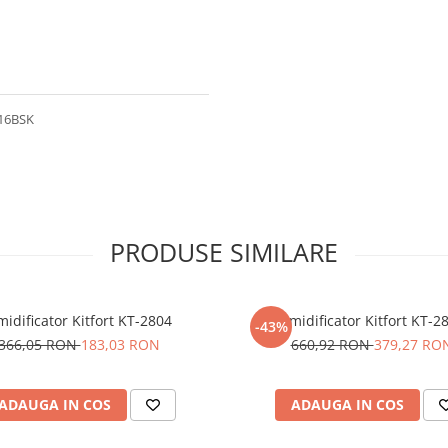
L16BSK
PRODUSE SIMILARE
idificator Kitfort KT-2804
Umidificator Kitfort KT-2
-43%
366,05 RON
183,03 RON
660,92 RON
379,27 RO
ADAUGA IN COS
ADAUGA IN COS