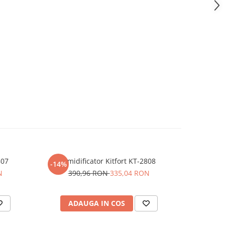
807
Umidificator Kitfort KT-2808
Ki
-14%
-50%
N
390,96 RON
335,04 RON
32
ADAUGA IN COS
AD