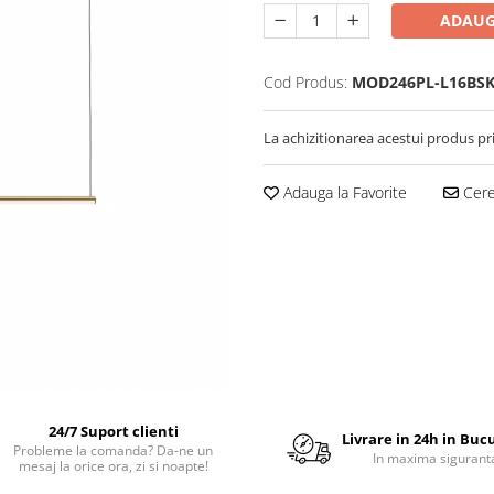
ADAUG
Cod Produs:
MOD246PL-L16BS
La achizitionarea acestui produs pr
Adauga la Favorite
Cere 
24/7 Suport clienti
Livrare in 24h in Buc
Probleme la comanda? Da-ne un
In maxima sigurant
mesaj la orice ora, zi si noapte!