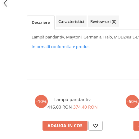
PURE
QUADRIX
QUADRIX COMPOZIT
Caracteristici
Review-uri
(0)
Descriere
RANDO
Recomandate
Lampă pandantiv, Maytoni, Germania, Halo, MOD246PL-
ROLL
Informatii conformitate produs
SENSUAL
SETURI CHIUVETA DE BUCATARIE SI
BATERIE
SIFOANE MONARCH
SITE / COSURI INOX
STRICTO
STYLUX
Lampă pandantiv
Um
-10%
-50%
TOCATOARE
416,00 RON
374,40 RON
VARIANT
ZOOM
ADAUGA IN COS
Electrocasnice pentru bucătărie
Mixere și blendere