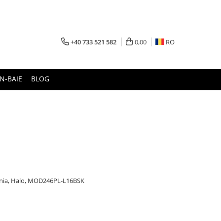
+40 733 521 582
0,00
RO
N-BAIE
BLOG
nia, Halo, MOD246PL-L16BSK