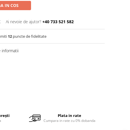
A IN COS
K
Ai nevoie de ajutor?
+40 733 521 582
imiti
12
puncte de fidelitate
informatii
urești
Plata in rate
a
Cumpara in rate cu 0% dobanda