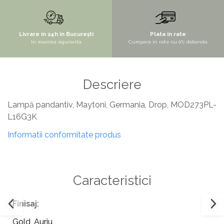
STYLUX
TOCATOARE
Livrare in 24h in București
Plata in rate
In maxima siguranta
Cumpara in rate cu 0% dobanda
VARIANT
ZOOM
Electrocasnice pentru bucătărie
Descriere
Mixere și blendere
Lampă pandantiv, Maytoni, Germania, Drop, MOD273PL-
Sisteme pentru apa pură
L16G3K
Informatii conformitate produs
Caracteristici
Finisaj:
Gold
,
Auriu