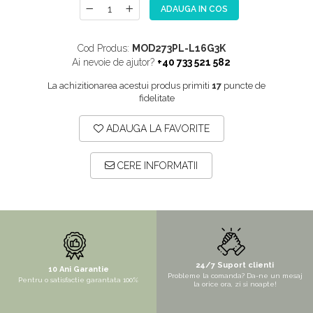
ADAUGA IN COS
NOX
OMNI
Cod Produs:
MOD273PL-L16G3K
PRAKTIK
Ai nevoie de ajutor?
+40 733 521 582
PURE
La achizitionarea acestui produs primiti
17
puncte de
fidelitate
QUADRIX
QUADRIX COMPOZIT
ADAUGA LA FAVORITE
RANDO
Recomandate
CERE INFORMATII
ROLL
SENSUAL
SETURI CHIUVETA DE BUCATARIE SI
BATERIE
SIFOANE MONARCH
24/7 Suport clienti
10 Ani Garantie
Probleme la comanda? Da-ne un mesaj
Pentru o satisfactie garantata 100%
la orice ora, zi si noapte!
SITE / COSURI INOX
STRICTO