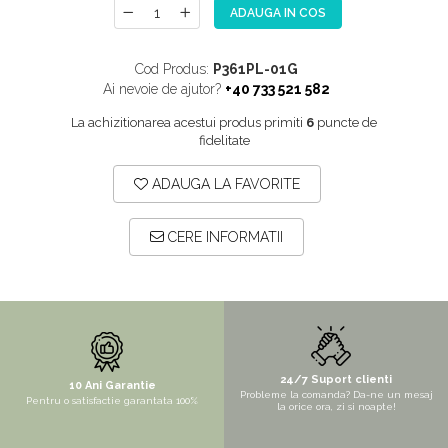
ADAUGA IN COS
NOX
OMNI
Cod Produs:
P361PL-01G
PRAKTIK
Ai nevoie de ajutor?
+40 733 521 582
PURE
La achizitionarea acestui produs primiti
6
puncte de
fidelitate
QUADRIX
QUADRIX COMPOZIT
ADAUGA LA FAVORITE
RANDO
Recomandate
CERE INFORMATII
ROLL
SENSUAL
SETURI CHIUVETA DE BUCATARIE SI
BATERIE
SIFOANE MONARCH
24/7 Suport clienti
10 Ani Garantie
Probleme la comanda? Da-ne un mesaj
Pentru o satisfactie garantata 100%
la orice ora, zi si noapte!
SITE / COSURI INOX
STRICTO