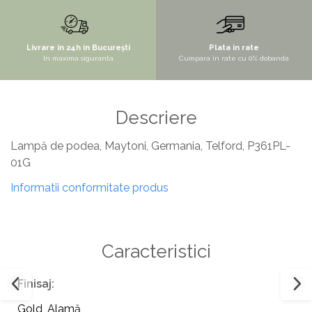
STYLUX
TOCATOARE
Livrare in 24h in București
Plata in rate
In maxima siguranta
Cumpara in rate cu 0% dobanda
VARIANT
ZOOM
Electrocasnice pentru bucătărie
Descriere
Mixere și blendere
Lampă de podea, Maytoni, Germania, Telford, P361PL-
Sisteme pentru apa pură
01G
Informatii conformitate produs
Caracteristici
Finisaj:
Gold
,
Alamă