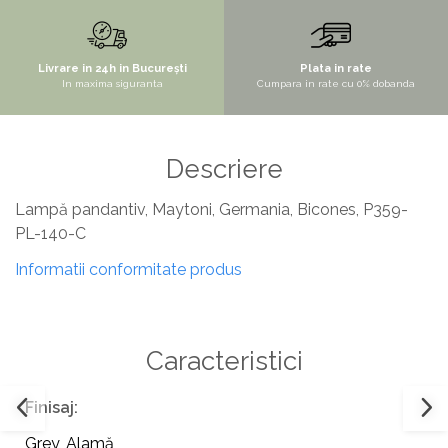
STYLUX
TOCATOARE
Livrare in 24h in București
Plata in rate
In maxima siguranta
Cumpara in rate cu 0% dobanda
VARIANT
ZOOM
Electrocasnice pentru bucătărie
Descriere
Mixere și blendere
Lampă pandantiv, Maytoni, Germania, Bicones, P359-
Sisteme pentru apa pură
PL-140-C
Informatii conformitate produs
Caracteristici
Finisaj:
Grey
,
Alamă