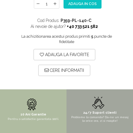
ADAUGA IN COS
NOX
OMNI
Cod Produs:
P359-PL-140-C
PRAKTIK
Ai nevoie de ajutor?
+40 733 521 582
PURE
La achizitionarea acestui produs primiti
5
puncte de
fidelitate
QUADRIX
QUADRIX COMPOZIT
ADAUGA LA FAVORITE
RANDO
Recomandate
CERE INFORMATII
ROLL
SENSUAL
SETURI CHIUVETA DE BUCATARIE SI
BATERIE
SIFOANE MONARCH
24/7 Suport clienti
10 Ani Garantie
Probleme la comanda? Da-ne un mesaj
Pentru o satisfactie garantata 100%
la orice ora, zi si noapte!
SITE / COSURI INOX
STRICTO