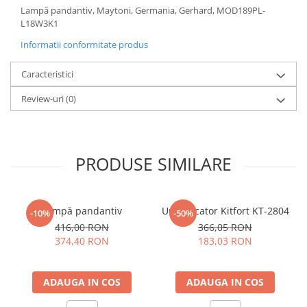
Lampă pandantiv, Maytoni, Germania, Gerhard, MOD189PL-
Sisteme pentru apa pură
L18W3K1
Informatii conformitate produs
Caracteristici
Review-uri
(0)
PRODUSE SIMILARE
Lampă pandantiv
Umidificator Kitfort KT-2804
-10%
-50%
416,00 RON
366,05 RON
374,40 RON
183,03 RON
ADAUGA IN COS
ADAUGA IN COS