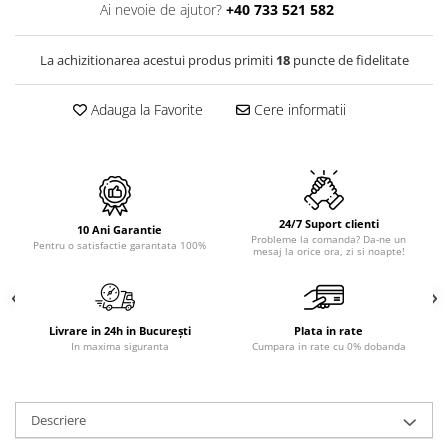
PURE
Ai nevoie de ajutor?
+40 733 521 582
QUADRIX
QUADRIX COMPOZIT
La achizitionarea acestui produs primiti
18
puncte de fidelitate
RANDO
Recomandate
Adauga la Favorite
Cere informatii
ROLL
SENSUAL
SETURI CHIUVETA DE BUCATARIE SI
BATERIE
24/7 Suport clienti
SIFOANE MONARCH
10 Ani Garantie
Probleme la comanda? Da-ne un
Pentru o satisfactie garantata 100%
mesaj la orice ora, zi si noapte!
SITE / COSURI INOX
STRICTO
STYLUX
TOCATOARE
Livrare in 24h in București
Plata in rate
In maxima siguranta
Cumpara in rate cu 0% dobanda
VARIANT
ZOOM
Electrocasnice pentru bucătărie
Descriere
Mixere și blendere