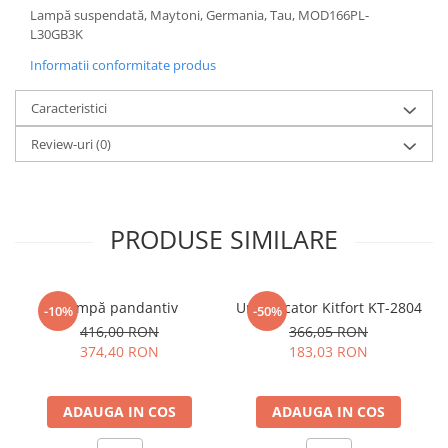
Lampă suspendată, Maytoni, Germania, Tau, MOD166PL-
Sisteme pentru apa pură
L30GB3K
Informatii conformitate produs
Caracteristici
Review-uri
(0)
PRODUSE SIMILARE
Lampă pandantiv
Umidificator Kitfort KT-2804
-10%
-50%
416,00 RON
366,05 RON
374,40 RON
183,03 RON
ADAUGA IN COS
ADAUGA IN COS