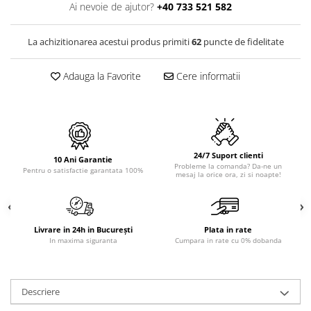
PURE
Ai nevoie de ajutor?
+40 733 521 582
QUADRIX
QUADRIX COMPOZIT
La achizitionarea acestui produs primiti
62
puncte de fidelitate
RANDO
Recomandate
Adauga la Favorite
Cere informatii
ROLL
SENSUAL
SETURI CHIUVETA DE BUCATARIE SI
BATERIE
24/7 Suport clienti
SIFOANE MONARCH
10 Ani Garantie
Probleme la comanda? Da-ne un
Pentru o satisfactie garantata 100%
mesaj la orice ora, zi si noapte!
SITE / COSURI INOX
STRICTO
STYLUX
TOCATOARE
Livrare in 24h in București
Plata in rate
In maxima siguranta
Cumpara in rate cu 0% dobanda
VARIANT
ZOOM
Electrocasnice pentru bucătărie
Descriere
Mixere și blendere