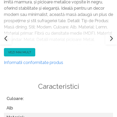
imită marmura, și picioare metalice vopsite în negru,
oferind stabilitate și eleganță. Ideală pentru un decor
modern sau minimalist, această masă adaugă un plus de
prospețime și stil sufrageriei tale. Detalii: Tip de Produs:
Masă dining. Stil: Modern. Culoare: Alb. Material: Lemn.
Material primar: Fibră cu densitate medie (MDF). Material
secundar: Metal. Detalii material picioare: Metal.
Materialul suprafeței mesei: Lemn stratificat. Formă:
Rotundă. Finisaj: Melaminat. Locuri până la: 4 persoane.
VEZI MAI MULT
Dimensiuni: Lățime: 120 cm. Lungime: 120 cm. Înălțime:
Informatii conformitate produs
76 cm. Greutate: 30 kg. Capacitatea de greutate: 50 kg.
Oferta incude: 1 x Masă. Caracteristici cheie: Culori
elegante și la modă, Completare elegantă pentru orice
interior, Efect de marmură modernă, Structură proiectată
Caracteristici
pentru a oferi stabilitate maximă, Ușor de curățat.
Asamblare: Picioare neasamblate.20-40 min. Informații
Culoare:
suplimentare: Pentru a menține durabilitatea și estetica
Alb
blatului, recomandăm utilizarea suporturilor pentru
farfurii și a suporturilor pentru pahare, precum și