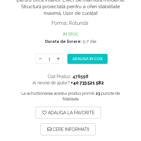
pentru orice interior, Efect de marmură modernă,
NOX
Structură proiectată pentru a oferi stabilitate
maximă, Ușor de curățat
OMNI
Formă
:
Rotundă
PRAKTIK
IN STOC
PURE
Durata de livrare:
5-7 zile
QUADRIX
QUADRIX COMPOZIT
ADAUGA IN COS
RANDO
Recomandate
Cod Produs:
476598
Ai nevoie de ajutor?
+40 733 521 582
ROLL
La achizitionarea acestui produs primiti
23
puncte de
SENSUAL
fidelitate
SETURI CHIUVETA DE BUCATARIE SI
BATERIE
ADAUGA LA FAVORITE
SIFOANE MONARCH
SITE / COSURI INOX
CERE INFORMATII
STRICTO