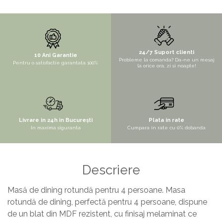
STYLUX
TOCATOARE
VARIANT
24/7 Suport clienti
10 Ani Garantie
ZOOM
Probleme la comanda? Da-ne un mesaj
Pentru o satisfactie garantata 100%
la orice ora, zi si noapte!
Electrocasnice pentru bucătărie
Mixere și blendere
Sisteme pentru apa pură
Livrare in 24h in București
Plata in rate
In maxima siguranta
Cumpara in rate cu 0% dobanda
Descriere
Masă de dining rotundă pentru 4 persoane. Masa
rotundă de dining, perfectă pentru 4 persoane, dispune
de un blat din MDF rezistent, cu finisaj melaminat ce