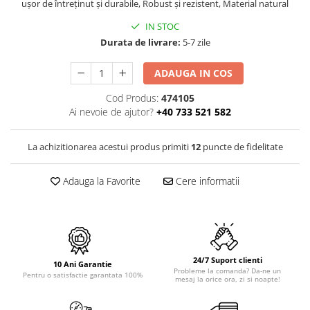
PURE
ușor de întreținut și durabile, Robust și rezistent, Material natural
QUADRIX
IN STOC
QUADRIX COMPOZIT
Durata de livrare:
5-7 zile
RANDO
Recomandate
ADAUGA IN COS
ROLL
Cod Produs:
474105
SENSUAL
Ai nevoie de ajutor?
+40 733 521 582
SETURI CHIUVETA DE BUCATARIE SI
BATERIE
La achizitionarea acestui produs primiti
12
puncte de fidelitate
SIFOANE MONARCH
SITE / COSURI INOX
Adauga la Favorite
Cere informatii
STRICTO
STYLUX
TOCATOARE
VARIANT
24/7 Suport clienti
10 Ani Garantie
ZOOM
Probleme la comanda? Da-ne un
Pentru o satisfactie garantata 100%
mesaj la orice ora, zi si noapte!
Electrocasnice pentru bucătărie
Mixere și blendere