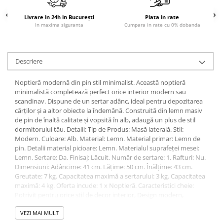
Sisteme pentru apa pură
Livrare in 24h in București
Plata in rate
In maxima siguranta
Cumpara in rate cu 0% dobanda
Descriere
Noptieră modernă din pin stil minimalist. Această noptieră
minimalistă completează perfect orice interior modern sau
scandinav. Dispune de un sertar adânc, ideal pentru depozitarea
cărților și a altor obiecte la îndemână. Construită din lemn masiv
de pin de înaltă calitate și vopsită în alb, adaugă un plus de stil
dormitorului tău. Detalii: Tip de Produs: Masă laterală. Stil:
Modern. Culoare: Alb. Material: Lemn. Material primar: Lemn de
pin. Detalii material picioare: Lemn. Materialul suprafeței mesei:
Lemn. Sertare: Da. Finisaj: Lăcuit. Număr de sertare: 1. Rafturi: Nu.
Dimensiuni: Adâncime: 41 cm. Lățime: 50 cm. Înălțime: 43 cm.
Greutate: 7 kg. Capacitatea maximă a sertarului: 3 kg. Capacitatea
maximă: 4 kg. Oferta incude: 1 x Noptieră. Caracteristici cheie:
Potrivit pentru orice stil de decor interior, Design modern,
Materiale ușor de întreținut și durabile, Robust și rezistent,
Material natural. Asamblare: Necesită asamblare completă.20-40
VEZI MAI MULT