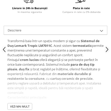
Sisteme pentru apa pură
Livrare in 24h in București
Plata in rate
In maxima siguranta
Cumpara in rate cu 0% dobanda
Descriere
Transformă baia într-un spațiu modern și sigur cu
Sistemul de
Duș Lemark Tropic LM7011C
. Acest sistem
termostatic
permite
menținerea unei temperaturi constante a apei, prevenind
fluctuațiile neplăcute și asigurând un confort sporit.
Finisajul
crom lucios
oferă eleganță și se potrivește perfect în
orice baie contemporană. Sistemul include
para de duș tip
ploaie
,
duș fix
și braț reglabil pe înălțime, oferind flexibilitate și
experiență relaxantă. Fabricat din
materiale durabile și
rezistente la coroziune
, cu
cartuș ceramic de precizie
,
pentru reglare ușoară a debitului și temperaturii apei. Instalarea
este simplă și rapidă, ideală pentru băi rezidențiale și spații
comerciale.
Caracteristici principale:
Tip: sistem de duș complet termostatic
VEZI MAI MULT
Model: Lemark Tropic LM7011C