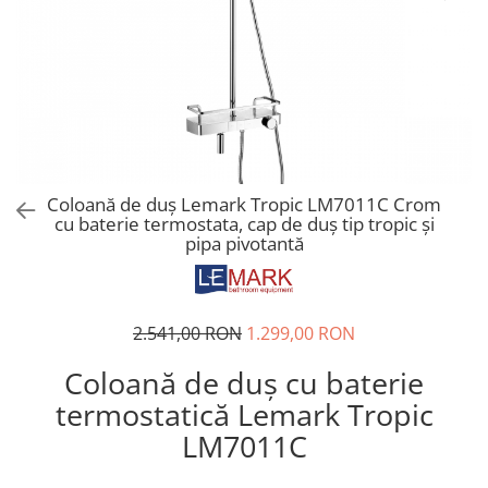
CHIUVETE STICLA
Dulap de baie cu oglindă
COMPACT
Dulap mic de baie
DISPOZITIVE DETERGENT
Etajeră pentru baie
ELEGANT
Sisteme de Dus
FORM
Cabine de dus
FORMIC
Oferta Zilei: Top Vânzări
GALEO
Baterii termostatice
Coloană de duș Lemark Tropic LM7011C Crom
INTERMEZZO
cu baterie termostata, cap de duș tip tropic și
Coloane de duș cu baterie
KOMBINO
pipa pivotantă
Căzi de baie
LINE
LINE MAXIM
Lavoare
LUNO
Seturi vase wc
2.541,00 RON
1.299,00 RON
MORE
Vase wc
Coloană de duș cu baterie
NIAGARA
NOX
termostatică Lemark Tropic
OMNI
LM7011C
PRAKTIK