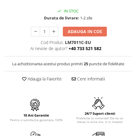
PURE
QUADRIX
IN STOC
QUADRIX COMPOZIT
Durata de livrare:
1-2 zile
RANDO
ADAUGA IN COS
Recomandate
ROLL
Cod Produs:
LM7011C-EU
SENSUAL
Ai nevoie de ajutor?
+40 733 521 582
SETURI CHIUVETA DE BUCATARIE SI
BATERIE
La achizitionarea acestui produs primiti
25
puncte de fidelitate
SIFOANE MONARCH
SITE / COSURI INOX
Adauga la Favorite
Cere informatii
STRICTO
STYLUX
TOCATOARE
VARIANT
24/7 Suport clienti
10 Ani Garantie
ZOOM
Probleme la comanda? Da-ne un
Pentru o satisfactie garantata 100%
mesaj la orice ora, zi si noapte!
Electrocasnice pentru bucătărie
Mixere și blendere