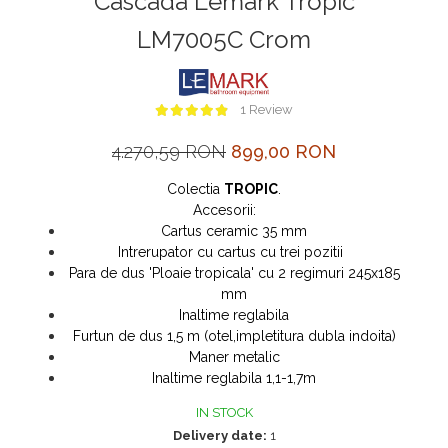
Cascada Lemark Tropic
MORE
LM7005C Crom
NIAGARA
NOX
1 Review
OMNI
PRAKTIK
4.270,59 RON
899,00 RON
PURE
Colectia
TROPIC
.
QUADRIX
Accesorii:
Cartus ceramic 35 mm
QUADRIX COMPOZIT
Intrerupator cu cartus cu trei pozitii
RANDO
Para de dus 'Ploaie tropicala' cu 2 regimuri 245x185
mm
Recomandate
Inaltime reglabila
ROLL
Furtun de dus 1,5 m (otel,impletitura dubla indoita)
Maner metalic
SENSUAL
Inaltime reglabila 1,1-1,7m
SETURI CHIUVETA DE BUCATARIE SI
BATERIE
IN STOCK
Delivery date:
1
SIFOANE MONARCH