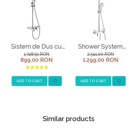
Sistem de Dus cu
Shower System
Para si Pipa
Tropic Lemark
1.748,91 RON
2.541,00 RON
899,00 RON
1.299,00 RON
Pivotanta Lemark
LM7011C-EU Crom
Tropic LM7006C
with termostatic
Crom
control
ADD TO CART
ADD TO CART
Similar products