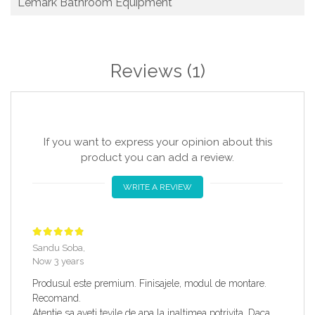
Lemark Bathroom Equipment
Reviews
(1)
If you want to express your opinion about this
product you can add a review.
WRITE A REVIEW
Sandu Soba,
Now 3 years
Produsul este premium. Finisajele, modul de montare.
Recomand.
Atentie sa aveti tevile de apa la inaltimea potrivita. Daca