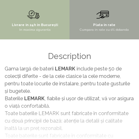
Livrare in 24h in București
Plata in rate
In maxima siguranta
Cumpara in rate cu 0% dobanda
Description
Gama largă de baterii
LEMARK
include peste 50 de
colecții diferite - de la cele clasice la cele moderne,
pentru toate locurile de instalare, pentru toate gusturile
și bugetele.
Bateriile
LEMARK
, fiabile și ușor de utilizat, vă vor asigura
o viață confortabilă.
Toate bateriile LEMARK sunt fabricate în conformitate
cu două principii de bază: atenție la detalii și calitate
înaltă la un preț rezonabil.
Toate bateriile sunt fabricate în conformitate cu