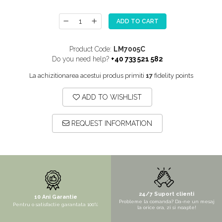
SITE / COSURI INOX
ADD TO CART
STRICTO
STYLUX
Product Code:
LM7005C
TOCATOARE
Do you need help?
+40 733 521 582
VARIANT
La achizitionarea acestui produs primiti
17
fidelity points
ZOOM
ADD TO WISHLIST
Sisteme pentru apa pură
REQUEST INFORMATION
24/7 Suport clienti
10 Ani Garantie
Probleme la comanda? Da-ne un mesaj
Pentru o satisfactie garantata 100%
la orice ora, zi si noapte!