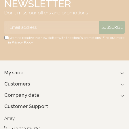
NEWSLETTER
Don't miss our offers and promotions
I want to receive the newsletter with the store's promotions. Find out more
in
Privacy Policy
My shop
Customers
Company data
Customer Support
Array
+40 733 521 582