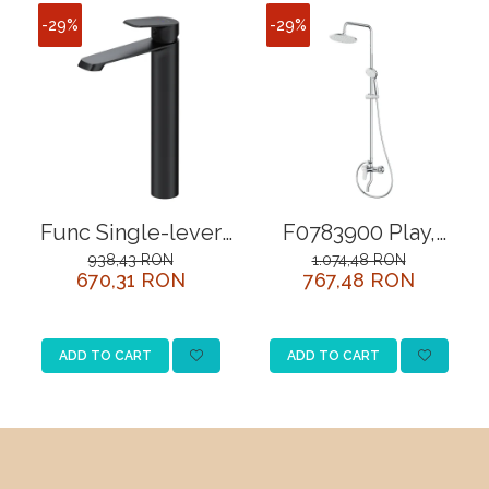
-29%
-29%
Func Single-lever
F0783900 Play,
tall basin mixer,
ShowerSpot with
938,43 RON
1.074,48 RON
670,31 RON
767,48 RON
black
mechanical shower
mixer, chrome
ADD TO CART
ADD TO CART