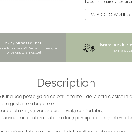
La achizitionarea acestui p
ADD TO WISHLIS
24/7 Suport clienti
Livrare in 24h in 
eme la comanda? Da-ne un mesaj la
In maxima sigu
orice ora, zi si noapte!
Description
RK
include peste 50 de colecții diferite - de la cele clasice l
toate gusturile și bugetele.
 ușor de utilizat, vă vor asigura o viață confortabilă.
bricate în conformitate cu două principii de bază: atenție la de
e în conformitate cu standardele internaționale și europene.