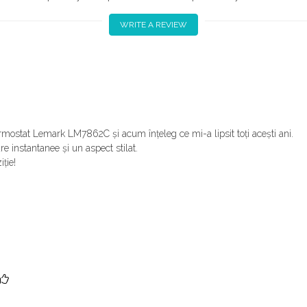
WRITE A REVIEW
ostat Lemark LM7862C și acum înțeleg ce mi-a lipsit toți acești ani.
e instantanee și un aspect stilat.
ție!