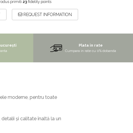
rodus primiti
23
fidelity points
T
REQUEST INFORMATION
București
Plata in rate
ranta
Cumpara in rate cu 0% dobanda
a cele moderne, pentru toate
talii și calitate înaltă la un