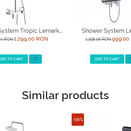
System Tropic Lemark
Shower System L
11C-EU Crom with
LM7012C-EU C
1.299,00 RON
999,00
,00 RON
1.758,06 RON
mostatic control
ADD TO CART
ADD TO CART
Similar products
-68%