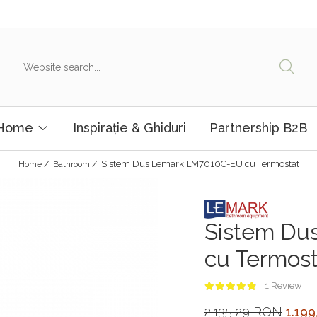
 Home
Inspirație & Ghiduri
Partnership B2B
Sistem Dus Lemark LM7010C-EU cu Termostat
Home /
Bathroom /
Sistem Du
cu Termost
1 Review
2.135,29 RON
1.19