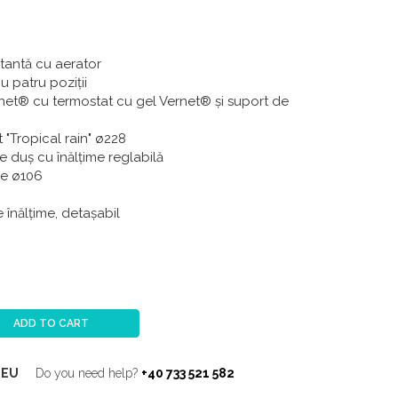
tantă cu aerator
 patru poziții
net® cu termostat cu gel Vernet® și suport de
"Tropical rain" ø228
 duș cu înălțime reglabilă
ie ø106
 înălțime, detașabil
ADD TO CART
-EU
Do you need help?
+40 733 521 582