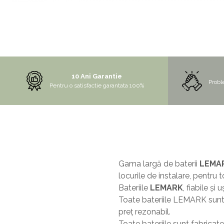
MORE
NIAGARA
NOX
OMNI
PRAKTIK
10 Ani Garantie
Probl
Pentru o satisfactie garantata 100%
PURE
QUADRIX
QUADRIX COMPOZIT
RANDO
Recomandate
Gama largă de baterii
LEMA
ROLL
locurile de instalare, pentru 
SENSUAL
Bateriile
LEMARK
, fiabile și
SETURI CHIUVETA DE BUCATARIE SI
Toate bateriile LEMARK sunt fa
BATERIE
preț rezonabil.
SIFOANE MONARCH
Toate bateriile sunt fabricat