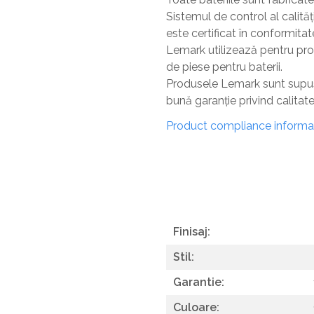
Sistemul de control al calităț
SITE / COSURI INOX
este certificat în conformita
STRICTO
Lemark utilizează pentru pro
STYLUX
de piese pentru baterii.
TOCATOARE
Produsele Lemark sunt supuse 
bună garanție privind calitat
VARIANT
Product compliance informa
ZOOM
Sisteme pentru apa pură
Finisaj:
Stil:
Garantie:
Culoare: