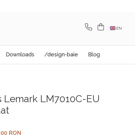
EN
Downloads
/design-baie
Blog
s Lemark LM7010C-EU
at
9,00 RON