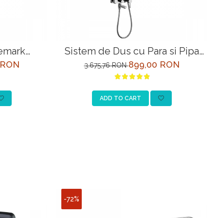
emark
Sistem de Dus cu Para si Pipa
rom
Pivotanta Inaltime Reglabila
 RON
899,00 RON
3.675,76 RON
Lemark Tropic LM7004C Crom
ADD TO CART
-72%