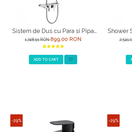
Sistem de Dus cu Para si Pipa
Shower 
Pivotanta Lemark Tropic
LM70
899,00 RON
1.748,91 RON
2.541
LM7006C Crom
ter
ADD TO CART
-29%
-29%