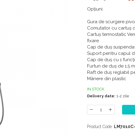
Opțiuni:
Gura de scurgere pivo
Comutator cu cartuș cu
Cartuș termostatic Ver
fixare
Cap de duș suspendat 
Suport pentru capul de
Cap de duș cu 1 funcț
Furtun de duș de 1,5 m
Raft de duș reglabil pe
Mânere din plastic
IN STOCK
Delivery date:
1-2 zile
Product Code:
LM7010C