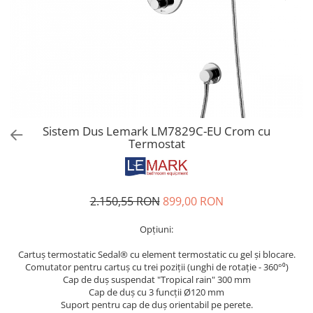
Dulap de baie cu oglindă
CADIT
Dulap mic de baie
CHIUVETE MONARCH
Etajeră pentru baie
CHIUVETE STICLA
Shower Systems
COMPACT
DISPOZITIVE DETERGENT
Cabine de dus
ELEGANT
Deal of the Day: Best Seller
FORM
Bathtubs
Sistem Dus Lemark LM7829C-EU Crom cu
FORMIC
Termostat
Coloane de dus
GALEO
Lavoare
INTERMEZZO
Thermostatic faucets
KOMBINO
2.150,55 RON
899,00 RON
LINE
WC
LINE MAXIM
Opțiuni:
WC Sets
LUNO
Cartuș termostatic Sedal® cu element termostatic cu gel și blocare.
MORE
Comutator pentru cartuș cu trei poziții (unghi de rotație - 360°⁰)
Cap de duș suspendat "Tropical rain" 300 mm
NIAGARA
Cap de duș cu 3 funcții Ø120 mm
NOX
Suport pentru cap de duș orientabil pe perete.