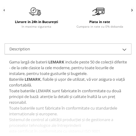
Sisteme pentru apa pură
Livrare in 24h in București
Plata in rate
In maxima siguranta
Cumpara in rate cu 0% dobanda
Description
Gama largă de baterii
LEMARK
include peste 50 de colecții diferite
- de la cele clasice la cele moderne, pentru toate locurile de
instalare, pentru toate gusturile și bugetele.
Bateriile
LEMARK
, fiabile și ușor de utilizat, vă vor asigura o viață
confortabilă.
Toate bateriile LEMARK sunt fabricate în conformitate cu două
principii de bază: atenție la detalii și calitate înaltă la un preț
rezonabil.
Toate bateriile sunt fabricate în conformitate cu standardele
internaționale și europene.
Sistemul de control al calității producției și de gestionare a
proceselor tehnologice ale întreprinderii
este certificat în conformitate cu sistemul ISO 9001.