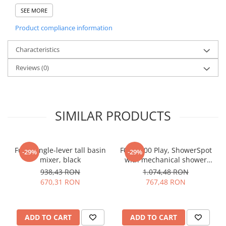
Lemark utilizează pentru produsele sale componente de înaltă
calitate de la cei mai importanți producători mondiali de piese
SEE MORE
pentru baterii.
Product compliance information
Produsele Lemark sunt supuse unor controale stricte în fiecare
etapă a ciclului de producție pentru a oferi cea mai bună garanție
privind calitatea produsului.
Characteristics
Reviews
(0)
SIMILAR PRODUCTS
Func Single-lever tall basin
F0783900 Play, ShowerSpot
-29%
-29%
mixer, black
with mechanical shower
mixer, chrome
938,43 RON
1.074,48 RON
670,31 RON
767,48 RON
ADD TO CART
ADD TO CART