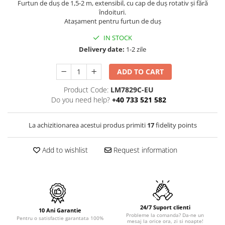
OMNI
Furtun de duș de 1,5-2 m, extensibil, cu cap de duș rotativ și fără
îndoituri.
PRAKTIK
Atașament pentru furtun de duș
PURE
IN STOCK
QUADRIX
Delivery date:
1-2 zile
QUADRIX COMPOZIT
RANDO
ADD TO CART
Recomandate
Product Code:
LM7829C-EU
ROLL
Do you need help?
+40 733 521 582
SENSUAL
SETURI CHIUVETA DE BUCATARIE SI
La achizitionarea acestui produs primiti
17
fidelity points
BATERIE
SIFOANE MONARCH
Add to wishlist
Request information
SITE / COSURI INOX
STRICTO
STYLUX
TOCATOARE
24/7 Suport clienti
VARIANT
10 Ani Garantie
Probleme la comanda? Da-ne un
Pentru o satisfactie garantata 100%
ZOOM
mesaj la orice ora, zi si noapte!