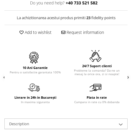
OMNI
Do you need help?
+40 733 521 582
PRAKTIK
PURE
La achizitionarea acestui produs primiti
23
fidelity points
QUADRIX
QUADRIX COMPOZIT
Add to wishlist
Request information
RANDO
Recomandate
ROLL
SENSUAL
24/7 Suport clienti
10 Ani Garantie
SETURI CHIUVETA DE BUCATARIE SI
Probleme la comanda? Da-ne un
Pentru o satisfactie garantata 100%
mesaj la orice ora, zi si noapte!
BATERIE
SIFOANE MONARCH
SITE / COSURI INOX
Livrare in 24h in București
Plata in rate
STRICTO
In maxima siguranta
Cumpara in rate cu 0% dobanda
STYLUX
TOCATOARE
VARIANT
Description
ZOOM