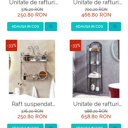
Unitate de rafturi
Unitate de rafturi
STYLUX
WAVERLY Lemn de
LEHI Lemn de
376,20 RON
700,20 RON
250,80 RON
466,80 RON
bambus Maro
bambus Maro
TOCATOARE
deschis
deschis
VARIANT
ADAUGA IN COS
ADAUGA IN COS
ZOOM
Electrocasnice pentru bucătărie
-33%
-33%
Mixere și blendere
Sisteme pentru apa pură
Raft suspendat
Unitate de rafturi
MARAYES Metal Gri
VALDIVIA Metal
376,20 RON
988,20 RON
250,80 RON
658,80 RON
Negru