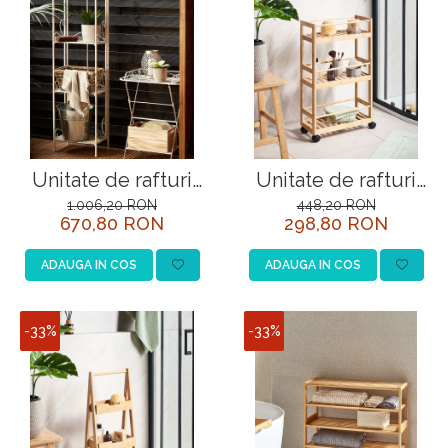
Unitate de rafturi
Unitate de rafturi
VALDIVIA Metal 40
QUINTAY Lemn de
1.006,20 RON
448,20 RON
670,80 RON
298,80 RON
cm 27 cm Alb
bambus Maro
deschis
ADAUGA IN COS
ADAUGA IN COS
-33%
-33%