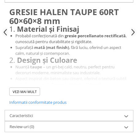
Sisteme pentru apa pură
GRESIE HALEN TAUPE 60RT
60×60×8 mm
1.
Material și Finisaj
Probabil confecționată din
gresie porcellanato rectificată
,
cunoscută pentru durabilitate și rigiditate.
Suprafață
mată (mat finish)
, fără luciu, oferind un aspect
calm, natural și contemporan.
2.
Design și Culoare
Nuanță
taupe
– un gri-bej cald, neutru, perfect pentru
decoruri moderne, minimaliste sau industriale.
Aspect inspirat din beton sau ciment, oferind o textură subtil
vizibilă și autentică.
Romania Website+1
Mosafil
3.
Dimensiuni și Grosime
VEZI MAI MULT
Format pătrat
60 × 60 cm
, ideal pentru amenajări cu rosturi
Informatii conformitate produs
fine și aspect uniform.
Grosime estimată la
8 mm
, similar modelului menționat
Caracteristici
(Halley Taupe) .
4.
Rectificare și Montaj
Review-uri
(0)
“RT” indică muchii
rectificate
, care permit rosturi mici (aprox.
2 mm), pentru un finisaj profesional continuu.
Romania