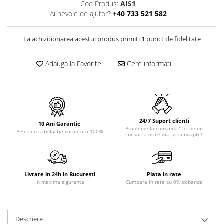
PURE
Cod Produs:
AIS1
QUADRIX
Ai nevoie de ajutor?
+40 733 521 582
QUADRIX COMPOZIT
RANDO
La achizitionarea acestui produs primiti
1
punct de fidelitate
Recomandate
Adauga la Favorite
Cere informatii
ROLL
SENSUAL
SETURI CHIUVETA DE BUCATARIE SI
BATERIE
SIFOANE MONARCH
24/7 Suport clienti
10 Ani Garantie
SITE / COSURI INOX
Probleme la comanda? Da-ne un
Pentru o satisfactie garantata 100%
mesaj la orice ora, zi si noapte!
STRICTO
STYLUX
TOCATOARE
Livrare in 24h in București
Plata in rate
VARIANT
In maxima siguranta
Cumpara in rate cu 0% dobanda
ZOOM
Electrocasnice pentru bucătărie
Descriere
Mixere și blendere