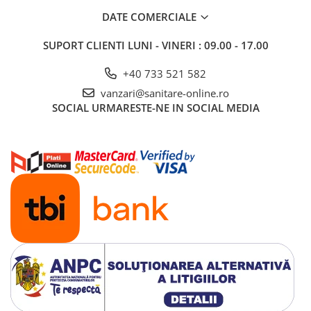
moderne care cer durabilitate, siguranță și estetica unei nuanțe
DATE COMERCIALE
neutre. Formatul generos și finisajul mat oferă un aspect
sofisticat, în timp ce grosimea redusă sprijină montajul eficient și
SUPORT CLIENTI
LUNI - VINERI : 09.00 - 17.00
compatibilitatea cu încălzirea prin pardoseală.
+40 733 521 582
vanzari@sanitare-online.ro
SOCIAL
URMARESTE-NE IN SOCIAL MEDIA