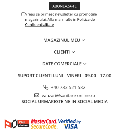
Rezistență Clasa PEI IV, rezistentă la îngheț, potrivită pentru
par.dină caldă
Ambalare 1,44 m²/cutie, 34 cutii/palet (48,96 m²)
Vreau sa primesc newsletter cu promotiile
Garanție 2 ani
magazinului. Afla mai multe in
Politica de
Confidentialitate
GRESIE REGENT SILVER 30×60, grosime 8 mm, oferă un echilibru
excelent între aspect estetic sofisticat și performanță tehnică
MAGAZINUL MEU
superioară. Finisajul mat, designul pietros și dimensiunile
generoase permit realizarea unor suprafețe uniforme, moderne,
CLIENTI
cu un aspect continuu și rafinat. Perfectă pentru proiecte
moderne, de la living-uri la spații comerciale exigente.
DATE COMERCIALE
SUPORT CLIENTI
LUNI - VINERI : 09.00 - 17.00
+40 733 521 582
vanzari@sanitare-online.ro
SOCIAL
URMARESTE-NE IN SOCIAL MEDIA