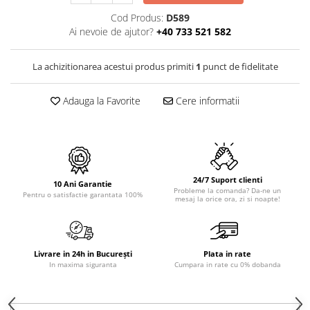
PURE
Cod Produs:
D589
QUADRIX
Ai nevoie de ajutor?
+40 733 521 582
QUADRIX COMPOZIT
RANDO
La achizitionarea acestui produs primiti
1
punct de fidelitate
Recomandate
ROLL
Adauga la Favorite
Cere informatii
SENSUAL
SETURI CHIUVETA DE BUCATARIE SI
BATERIE
SIFOANE MONARCH
SITE / COSURI INOX
24/7 Suport clienti
10 Ani Garantie
Probleme la comanda? Da-ne un
STRICTO
Pentru o satisfactie garantata 100%
mesaj la orice ora, zi si noapte!
STYLUX
TOCATOARE
VARIANT
Livrare in 24h in București
Plata in rate
ZOOM
In maxima siguranta
Cumpara in rate cu 0% dobanda
Electrocasnice pentru bucătărie
Mixere și blendere