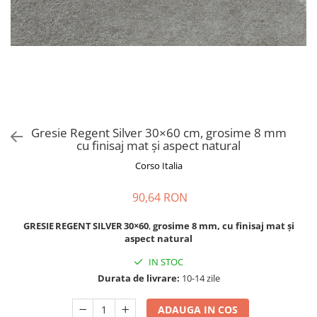
CHIUVETE STICLA
Dulap de baie cu oglindă
COMPACT
Dulap mic de baie
DISPOZITIVE DETERGENT
Etajeră pentru baie
ELEGANT
Sisteme de Dus
FORM
Cabine de dus
FORMIC
Oferta Zilei: Top Vânzări
GALEO
Baterii termostatice
Gresie Regent Silver 30×60 cm, grosime 8 mm
INTERMEZZO
cu finisaj mat și aspect natural
Coloane de duș cu baterie
KOMBINO
Corso Italia
Căzi de baie
LINE
LINE MAXIM
Lavoare
90,64 RON
LUNO
Seturi vase wc
MORE
GRESIE REGENT SILVER 30×60
,
grosime 8 mm, cu finisaj mat și
Vase wc
aspect natural
NIAGARA
NOX
IN STOC
Durata de livrare:
10-14 zile
OMNI
PRAKTIK
ADAUGA IN COS