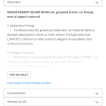
Descriere
Sisteme pentru apa pură
GRESIE REGENT SILVER 30×60 cm, grosime 8 mm, cu finisaj
mat și aspect natural
1.⁠ ⁠Material și Finisaj
• Confecționată din gresie porcellanato, un material dens și
durabil, ideal pentru zone cu trafic intens. Finisajul este mat
(„MATTE”), oferind un efect subtil și elegant al suprafeței, fără
strălucire excesivă
2.⁠ ⁠Design și Culoare
• Prezintă un design inspirat din piatră naturală („PIETRE”), cu
nuanțe gri-silver reci care aduc un plus de rafinament și
modernitate spațiilor amenajate
3.⁠ ⁠Dimensiune și Format
VEZI MAI MULT
• Formatul clasic este de 30 cm × 60 cm, grosime 8 mm,
ceea
Informatii conformitate produs
ce permite amenajări moderne, cu rosturi fine pentru un aspect
unitar și elegant ￼.
Caracteristici
4.⁠ ⁠Aplicabilitate și Functionalitate
Review-uri
(0)
• Potrivită atât pentru podele, cât și pentru pereți, atât în