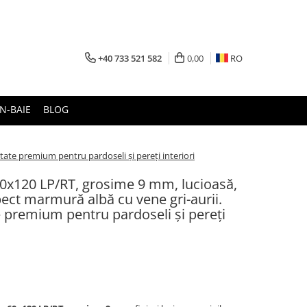
+40 733 521 582
0,00
RO
N-BAIE
BLOG
tate premium pentru pardoseli și pereți interiori
60x120 LP/RT, grosime 9 mm, lucioasă,
pect marmură albă cu vene gri-aurii.
te premium pentru pardoseli și pereți