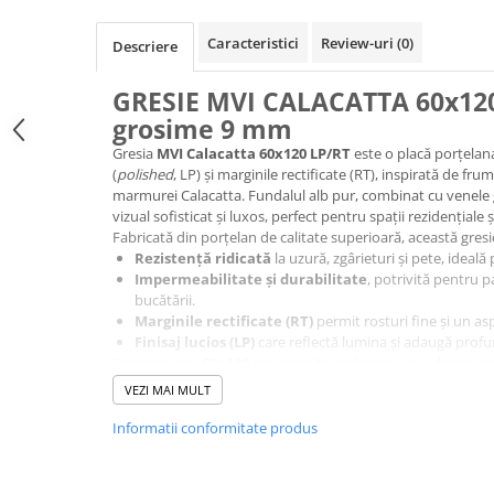
PURE
QUADRIX
Caracteristici
Review-uri
(0)
Descriere
QUADRIX COMPOZIT
RANDO
GRESIE MVI CALACATTA 60x120
Recomandate
grosime 9 mm
ROLL
Gresia
MVI Calacatta 60x120 LP/RT
este o placă porțelan
SENSUAL
(
polished
, LP) și marginile rectificate (RT), inspirată de fru
marmurei Calacatta. Fundalul alb pur, combinat cu venele gri
SETURI CHIUVETA DE BUCATARIE SI
vizual sofisticat și luxos, perfect pentru spații rezidențiale 
BATERIE
Fabricată din porțelan de calitate superioară, această gresi
SIFOANE MONARCH
Rezistență ridicată
la uzură, zgârieturi și pete, ideală
Impermeabilitate și durabilitate
, potrivită pentru pa
SITE / COSURI INOX
bucătării.
STRICTO
Marginile rectificate (RT)
permit rosturi fine și un as
STYLUX
Finisaj lucios (LP)
care reflectă lumina și adaugă profu
Dimensiunea
60x120 cm
permite realizarea unui design c
TOCATOARE
efect vizual premium în orice încăpere.
VEZI MAI MULT
VARIANT
Recomandări de utilizare:
ZOOM
Pardoseli și pereți în
livinguri, holuri, dormitoare, bă
Informatii conformitate produs
Spații comerciale precum showroom-uri, birouri sau zo
Electrocasnice pentru bucătărie
Mixere și blendere