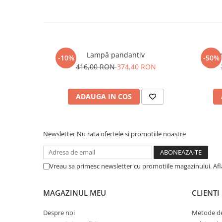
Sisteme pentru apa pură
Lampă pandantiv
Um
-10%
-50%
416,00 RON
374,40 RON
ADAUGA IN COS
Newsletter
Nu rata ofertele si promotiile noastre
Vreau sa primesc newsletter cu promotiile magazinului. Af
MAGAZINUL MEU
CLIENTI
Despre noi
Metode de