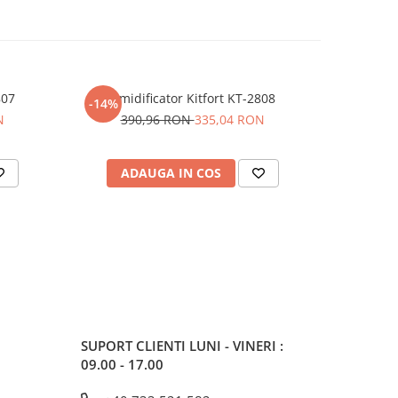
807
Umidificator Kitfort KT-2808
Ki
-14%
-50%
N
390,96 RON
335,04 RON
32
ADAUGA IN COS
AD
SUPORT CLIENTI
LUNI - VINERI :
09.00 - 17.00