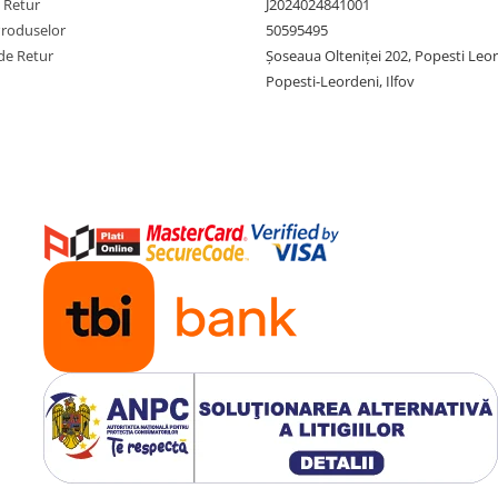
e Retur
J2024024841001
Produselor
50595495
de Retur
Şoseaua Olteniţei 202, Popesti Leo
Popesti-Leordeni, Ilfov