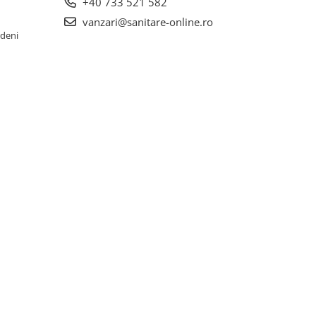
+40 733 521 582
vanzari@sanitare-online.ro
rdeni