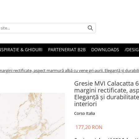
NSPIRAȚIE & GHIDURI
PARTENERIAT B2B
DOWNLOADS
/DESIG
gini rectificate, aspect marmură albă cu vene gri-aurii. Eleganță și durabili
Gresie MVI Calacatta 
margini rectificate, as
Eleganță și durabilita
interiori
Corso Italia
177,20 RON