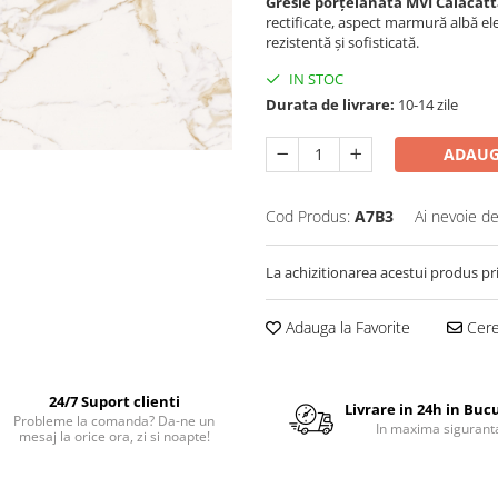
Gresie porțelanată MVI Calacatt
rectificate, aspect marmură albă ele
rezistentă și sofisticată.
IN STOC
Durata de livrare:
10-14 zile
ADAUG
Cod Produs:
A7B3
Ai nevoie de
La achizitionarea acestui produs pr
Adauga la Favorite
Cere 
24/7 Suport clienti
Livrare in 24h in Buc
Probleme la comanda? Da-ne un
In maxima sigurant
mesaj la orice ora, zi si noapte!