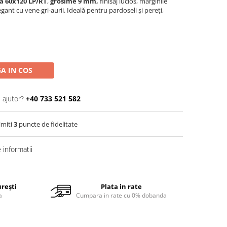
a 60x120 LP/RT
,
grosime 9 mm,
finisaj lucios, marginile
gant cu vene gri-aurii. Ideală pentru pardoseli și pereți,
A IN COS
 ajutor?
+40 733 521 582
imiti
3
puncte de fidelitate
informatii
urești
Plata in rate
a
Cumpara in rate cu 0% dobanda