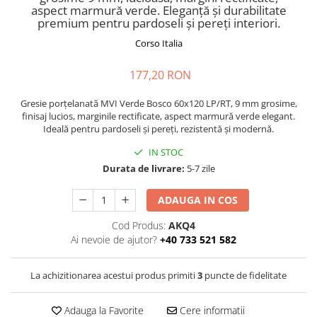
CHIUVETE STICLA
Dulap de baie cu oglindă
aspect marmură verde. Eleganță și durabilitate
premium pentru pardoseli și pereți interiori.
COMPACT
Dulap mic de baie
DISPOZITIVE DETERGENT
Etajeră pentru baie
Corso Italia
ELEGANT
Sisteme de Dus
177,20 RON
FORM
Cabine de dus
FORMIC
Gresie porțelanată MVI Verde Bosco 60x120 LP/RT, 9 mm grosime,
Oferta Zilei: Top Vânzări
GALEO
finisaj lucios, marginile rectificate, aspect marmură verde elegant.
Baterii termostatice
Ideală pentru pardoseli și pereți, rezistentă și modernă.
INTERMEZZO
Coloane de duș cu baterie
KOMBINO
IN STOC
Durata de livrare:
5-7 zile
Căzi de baie
LINE
LINE MAXIM
Lavoare
ADAUGA IN COS
LUNO
Seturi vase wc
MORE
Cod Produs:
AKQ4
Vase wc
Ai nevoie de ajutor?
+40 733 521 582
NIAGARA
NOX
La achizitionarea acestui produs primiti
3
puncte de fidelitate
OMNI
PRAKTIK
Adauga la Favorite
Cere informatii