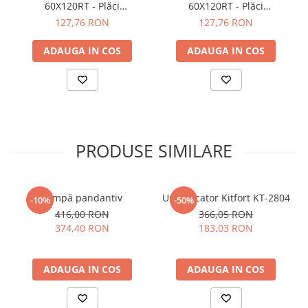
60X120RT - Plăci
60X120RT - Plăci
porțelanate rectificate
porțelanate rectificate
127,76 RON
127,76 RON
60x120 cm, grosime 9
60x120 cm, grosime 9 mm,
mm,nuanță neutră Ash
nuanță caldă Clay
ADAUGA IN COS
ADAUGA IN COS
PRODUSE SIMILARE
Lampă pandantiv
Umidificator Kitfort KT-2804
-10%
-50%
416,00 RON
366,05 RON
374,40 RON
183,03 RON
ADAUGA IN COS
ADAUGA IN COS