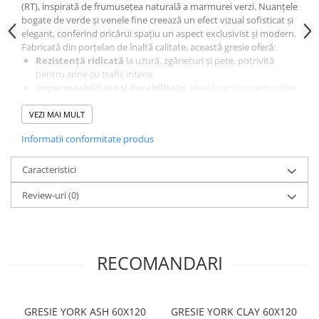
(RT), inspirată de frumusețea naturală a marmurei verzi. Nuanțele
Sisteme pentru apa pură
bogate de verde și venele fine creează un efect vizual sofisticat și
elegant, conferind oricărui spațiu un aspect exclusivist și modern.
Fabricată din porțelan de înaltă calitate, această gresie oferă:
Rezistență ridicată
la uzură, zgârieturi și pete, potrivită
pentru zone cu trafic intens.
Impermeabilitate și durabilitate
, ideală pentru pardoseli și
pereți, inclusiv băi și bucătării.
Marginile rectificate (RT)
permit rosturi fine și un aspect
VEZI MAI MULT
vizual uniform și elegant.
Informatii conformitate produs
Finisaj lucios (LP)
care reflectă lumina și adaugă profunzime
spațiului.
Dimensiunea
60x120 cm
permite realizarea unui design
Caracteristici
continuu, modern și rafinat, perfect pentru amenajări
Review-uri
(0)
minimaliste, contemporane sau clasice de lux.
Recomandări de utilizare:
Pardoseli și pereți în
livinguri, holuri, dormitoare, băi și
bucătării
Spații comerciale precum showroom-uri, birouri sau zone de
RECOMANDARI
recepție
GRESIE YORK ASH 60X120
GRESIE YORK CLAY 60X120