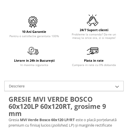
PURE
QUADRIX
QUADRIX COMPOZIT
RANDO
Recomandate
24/7 Suport clienti
10 Ani Garantie
Probleme la comanda? Da-ne un
Pentru o satisfactie garantata 100%
ROLL
mesaj la orice ora, zi si noapte!
SENSUAL
SETURI CHIUVETA DE BUCATARIE SI
BATERIE
Livrare in 24h in București
Plata in rate
SIFOANE MONARCH
In maxima siguranta
Cumpara in rate cu 0% dobanda
SITE / COSURI INOX
STRICTO
Descriere
STYLUX
TOCATOARE
GRESIE MVI VERDE BOSCO
VARIANT
60x120LP 60x120RT, grosime 9
ZOOM
mm
Electrocasnice pentru bucătărie
Gresia
MVI Verde Bosco 60x120 LP/RT
este o placă porțelanată
premium cu finisaj lucios (
polished
, LP) și marginile rectificate
Mixere și blendere