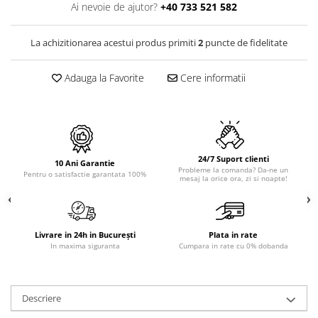
PURE
Ai nevoie de ajutor?
+40 733 521 582
QUADRIX
QUADRIX COMPOZIT
La achizitionarea acestui produs primiti
2
puncte de fidelitate
RANDO
Recomandate
Adauga la Favorite
Cere informatii
ROLL
SENSUAL
SETURI CHIUVETA DE BUCATARIE SI
BATERIE
24/7 Suport clienti
SIFOANE MONARCH
10 Ani Garantie
Probleme la comanda? Da-ne un
Pentru o satisfactie garantata 100%
mesaj la orice ora, zi si noapte!
SITE / COSURI INOX
STRICTO
STYLUX
TOCATOARE
Livrare in 24h in București
Plata in rate
In maxima siguranta
Cumpara in rate cu 0% dobanda
VARIANT
ZOOM
Electrocasnice pentru bucătărie
Descriere
Mixere și blendere