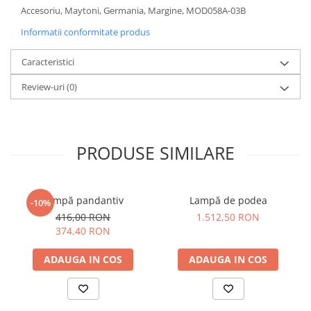
Accesoriu, Maytoni, Germania, Margine, MOD058A-03B
Sisteme pentru apa pură
Informatii conformitate produs
Caracteristici
Review-uri
(0)
PRODUSE SIMILARE
Lampă pandantiv
Lampă de podea
-10%
416,00 RON
1.512,50 RON
374,40 RON
ADAUGA IN COS
ADAUGA IN COS