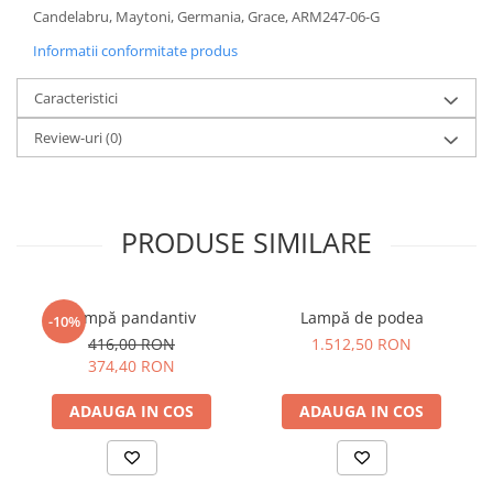
Candelabru, Maytoni, Germania, Grace, ARM247-06-G
Sisteme pentru apa pură
Informatii conformitate produs
Caracteristici
Review-uri
(0)
PRODUSE SIMILARE
Lampă pandantiv
Lampă de podea
-10%
416,00 RON
1.512,50 RON
374,40 RON
ADAUGA IN COS
ADAUGA IN COS