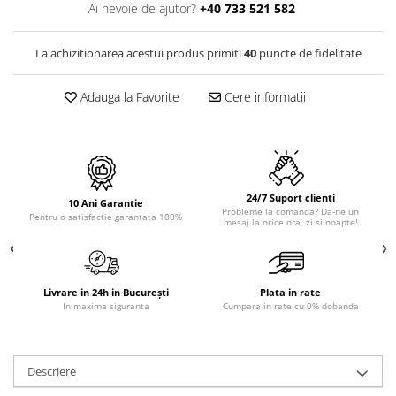
PURE
Ai nevoie de ajutor?
+40 733 521 582
QUADRIX
QUADRIX COMPOZIT
La achizitionarea acestui produs primiti
40
puncte de fidelitate
RANDO
Recomandate
Adauga la Favorite
Cere informatii
ROLL
SENSUAL
SETURI CHIUVETA DE BUCATARIE SI
BATERIE
24/7 Suport clienti
SIFOANE MONARCH
10 Ani Garantie
Probleme la comanda? Da-ne un
Pentru o satisfactie garantata 100%
mesaj la orice ora, zi si noapte!
SITE / COSURI INOX
STRICTO
STYLUX
TOCATOARE
Livrare in 24h in București
Plata in rate
In maxima siguranta
Cumpara in rate cu 0% dobanda
VARIANT
ZOOM
Electrocasnice pentru bucătărie
Descriere
Mixere și blendere