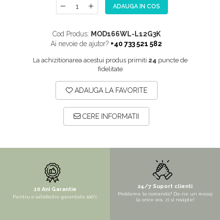
ADAUGA IN COS
NOX
OMNI
Cod Produs:
MOD166WL-L12G3K
PRAKTIK
Ai nevoie de ajutor?
+40 733 521 582
PURE
La achizitionarea acestui produs primiti
24
puncte de
fidelitate
QUADRIX
QUADRIX COMPOZIT
ADAUGA LA FAVORITE
RANDO
Recomandate
CERE INFORMATII
ROLL
SENSUAL
SETURI CHIUVETA DE BUCATARIE SI
BATERIE
SIFOANE MONARCH
24/7 Suport clienti
10 Ani Garantie
Probleme la comanda? Da-ne un mesaj
Pentru o satisfactie garantata 100%
la orice ora, zi si noapte!
SITE / COSURI INOX
STRICTO