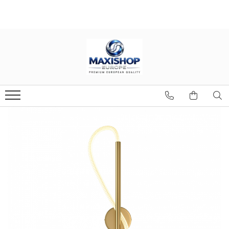
Baie
Bucătărie
Casă & Locuință
Baterii Baie
Baterii clasice
Corpuri de iluminat
Baterii cu pipa flexibila
Baterii Lavoar
Lampă de podea
Baterii pentru filtru de apa
Baterii Cada
Accesoriu
TOP 5 Baterii Sanitare
Baterii Dus
Candelabru
Baterii finisaj Compozit
Iluminare de fundal
Sisteme de Dus Tropic
Baterii finisaj Monarch
Sisteme de dus incastrate
Lampă baterie
Chiuvete
Seturi de dus
Lampă de masă
Baterii Bideu si Dus Igienic
ALTELE
Lampă de perete
Accesorii
ATROX
Lampă de tavan
Baterii podea
BASIC
Lampă pandantiv
Seturi
CADIT
Suport universal