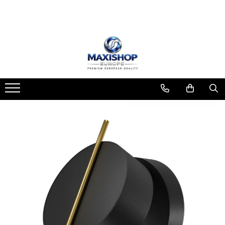
Baie
Bucătărie
Casă & Locuință
Baterii Baie
Baterii clasice
Corpuri de iluminat
Baterii Lavoar
Baterii cu pipa flexibila
Lampă de podea
Baterii Cada
Accesoriu
Baterii pentru filtru de apa
Baterii Dus
Candelabru
TOP 5 Baterii Sanitare
Iluminare de fundal
Sisteme de Dus Tropic
Baterii finisaj Compozit
Sisteme de dus incastrate
Lampă baterie
Baterii finisaj Monarch
Seturi de dus
Lampă de masă
Chiuvete
Baterii Bideu si Dus Igienic
Lampă de perete
Accesorii
Lampă de tavan
ALTELE
Baterii podea
Lampă pandantiv
ATROX
Seturi
Suport universal
BASIC
Mobilier baie
Aparate de uz casnic
CADIT
CHIUVETE MONARCH
Dulap de baie