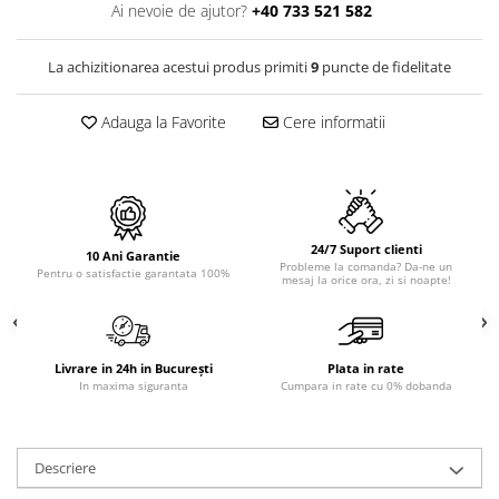
PURE
Ai nevoie de ajutor?
+40 733 521 582
QUADRIX
QUADRIX COMPOZIT
La achizitionarea acestui produs primiti
9
puncte de fidelitate
RANDO
Recomandate
Adauga la Favorite
Cere informatii
ROLL
SENSUAL
SETURI CHIUVETA DE BUCATARIE SI
BATERIE
24/7 Suport clienti
SIFOANE MONARCH
10 Ani Garantie
Probleme la comanda? Da-ne un
Pentru o satisfactie garantata 100%
mesaj la orice ora, zi si noapte!
SITE / COSURI INOX
STRICTO
STYLUX
TOCATOARE
Livrare in 24h in București
Plata in rate
In maxima siguranta
Cumpara in rate cu 0% dobanda
VARIANT
ZOOM
Electrocasnice pentru bucătărie
Descriere
Mixere și blendere