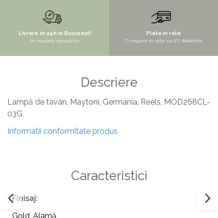
STYLUX
TOCATOARE
Livrare in 24h in București
Plata in rate
In maxima siguranta
Cumpara in rate cu 0% dobanda
VARIANT
ZOOM
Electrocasnice pentru bucătărie
Descriere
Mixere și blendere
Lampă de tavan, Maytoni, Germania, Reels, MOD268CL-
Sisteme pentru apa pură
03G
Informatii conformitate produs
Caracteristici
Finisaj:
Gold
,
Alamă