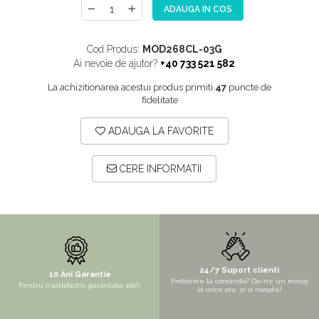
ADAUGA IN COS
NOX
OMNI
Cod Produs:
MOD268CL-03G
PRAKTIK
Ai nevoie de ajutor?
+40 733 521 582
PURE
La achizitionarea acestui produs primiti
47
puncte de
fidelitate
QUADRIX
QUADRIX COMPOZIT
ADAUGA LA FAVORITE
RANDO
Recomandate
CERE INFORMATII
ROLL
SENSUAL
SETURI CHIUVETA DE BUCATARIE SI
BATERIE
SIFOANE MONARCH
24/7 Suport clienti
10 Ani Garantie
Probleme la comanda? Da-ne un mesaj
Pentru o satisfactie garantata 100%
la orice ora, zi si noapte!
SITE / COSURI INOX
STRICTO