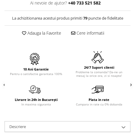
PURE
Ai nevoie de ajutor?
+40 733 521 582
QUADRIX
QUADRIX COMPOZIT
La achizitionarea acestui produs primiti
79
puncte de fidelitate
RANDO
Recomandate
Adauga la Favorite
Cere informatii
ROLL
SENSUAL
SETURI CHIUVETA DE BUCATARIE SI
BATERIE
24/7 Suport clienti
SIFOANE MONARCH
10 Ani Garantie
Probleme la comanda? Da-ne un
Pentru o satisfactie garantata 100%
mesaj la orice ora, zi si noapte!
SITE / COSURI INOX
STRICTO
STYLUX
TOCATOARE
Livrare in 24h in București
Plata in rate
In maxima siguranta
Cumpara in rate cu 0% dobanda
VARIANT
ZOOM
Electrocasnice pentru bucătărie
Descriere
Mixere și blendere