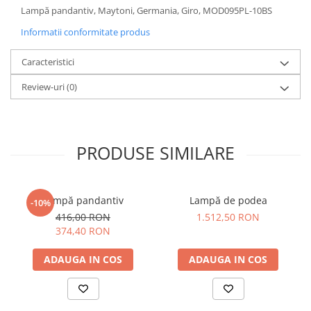
Lampă pandantiv, Maytoni, Germania, Giro, MOD095PL-10BS
Sisteme pentru apa pură
Informatii conformitate produs
Caracteristici
Review-uri
(0)
PRODUSE SIMILARE
Lampă pandantiv
Lampă de podea
-10%
416,00 RON
1.512,50 RON
374,40 RON
ADAUGA IN COS
ADAUGA IN COS