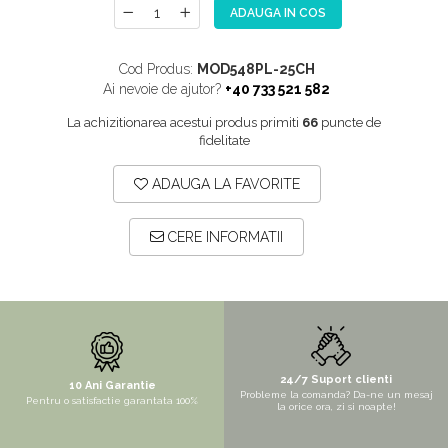
ADAUGA IN COS
NOX
OMNI
Cod Produs:
MOD548PL-25CH
PRAKTIK
Ai nevoie de ajutor?
+40 733 521 582
PURE
La achizitionarea acestui produs primiti
66
puncte de
fidelitate
QUADRIX
QUADRIX COMPOZIT
ADAUGA LA FAVORITE
RANDO
Recomandate
CERE INFORMATII
ROLL
SENSUAL
SETURI CHIUVETA DE BUCATARIE SI
BATERIE
SIFOANE MONARCH
24/7 Suport clienti
10 Ani Garantie
Probleme la comanda? Da-ne un mesaj
Pentru o satisfactie garantata 100%
la orice ora, zi si noapte!
SITE / COSURI INOX
STRICTO