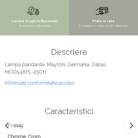
STYLUX
TOCATOARE
Livrare in 24h in București
Plata in rate
In maxima siguranta
Cumpara in rate cu 0% dobanda
VARIANT
ZOOM
Electrocasnice pentru bucătărie
Descriere
Mixere și blendere
Lampă pandantiv, Maytoni, Germania, Dallas,
Sisteme pentru apa pură
MOD548PL-25CH
Informatii conformitate produs
Caracteristici
Finisaj:
Chrome
,
Crom