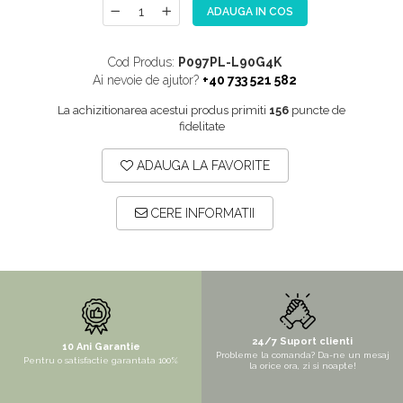
ADAUGA IN COS
NOX
OMNI
Cod Produs:
P097PL-L90G4K
PRAKTIK
Ai nevoie de ajutor?
+40 733 521 582
PURE
La achizitionarea acestui produs primiti
156
puncte de
fidelitate
QUADRIX
QUADRIX COMPOZIT
ADAUGA LA FAVORITE
RANDO
Recomandate
CERE INFORMATII
ROLL
SENSUAL
SETURI CHIUVETA DE BUCATARIE SI
BATERIE
SIFOANE MONARCH
24/7 Suport clienti
10 Ani Garantie
Probleme la comanda? Da-ne un mesaj
Pentru o satisfactie garantata 100%
la orice ora, zi si noapte!
SITE / COSURI INOX
STRICTO