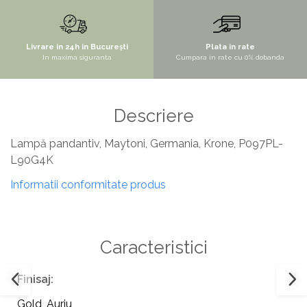
STYLUX
TOCATOARE
Livrare in 24h in București
Plata in rate
In maxima siguranta
Cumpara in rate cu 0% dobanda
VARIANT
ZOOM
Electrocasnice pentru bucătărie
Descriere
Mixere și blendere
Lampă pandantiv, Maytoni, Germania, Krone, P097PL-
Sisteme pentru apa pură
L90G4K
Informatii conformitate produs
Caracteristici
Finisaj:
Gold
,
Auriu