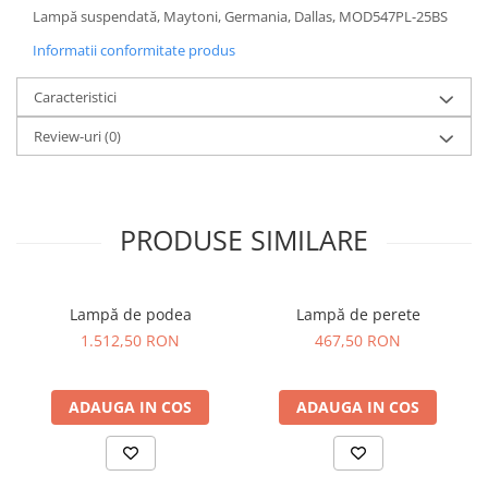
Lampă suspendată, Maytoni, Germania, Dallas, MOD547PL-25BS
Sisteme pentru apa pură
Informatii conformitate produs
Caracteristici
Review-uri
(0)
PRODUSE SIMILARE
Lampă de podea
Lampă de perete
1.512,50 RON
467,50 RON
ADAUGA IN COS
ADAUGA IN COS