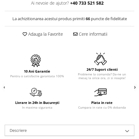
PURE
Ai nevoie de ajutor?
+40 733 521 582
QUADRIX
QUADRIX COMPOZIT
La achizitionarea acestui produs primiti
66
puncte de fidelitate
RANDO
Recomandate
Adauga la Favorite
Cere informatii
ROLL
SENSUAL
SETURI CHIUVETA DE BUCATARIE SI
BATERIE
24/7 Suport clienti
SIFOANE MONARCH
10 Ani Garantie
Probleme la comanda? Da-ne un
Pentru o satisfactie garantata 100%
mesaj la orice ora, zi si noapte!
SITE / COSURI INOX
STRICTO
STYLUX
TOCATOARE
Livrare in 24h in București
Plata in rate
In maxima siguranta
Cumpara in rate cu 0% dobanda
VARIANT
ZOOM
Electrocasnice pentru bucătărie
Descriere
Mixere și blendere