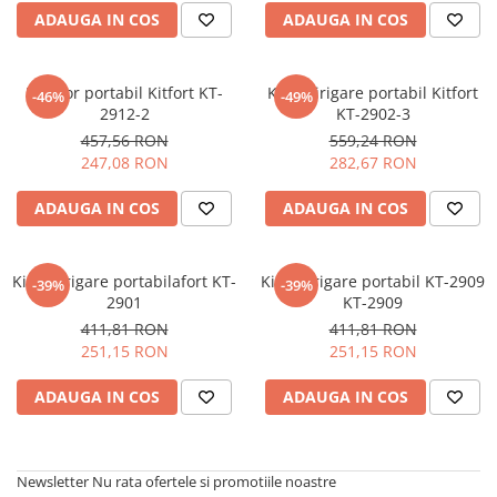
CHIUVETE STICLA
Dulap de baie cu oglindă
ADAUGA IN COS
ADAUGA IN COS
COMPACT
Dulap mic de baie
DISPOZITIVE DETERGENT
Etajeră pentru baie
Irigator portabil Kitfort KT-
Kit de irigare portabil Kitfort
ELEGANT
Sisteme de Dus
-46%
-49%
2912-2
KT-2902-3
FORM
Cabine de dus
457,56 RON
559,24 RON
FORMIC
247,08 RON
282,67 RON
Oferta Zilei: Top Vânzări
GALEO
Baterii termostatice
ADAUGA IN COS
ADAUGA IN COS
INTERMEZZO
Coloane de duș cu baterie
KOMBINO
Căzi de baie
LINE
Kit de irigare portabilafort KT-
Kit de irigare portabil KT-2909
-39%
-39%
LINE MAXIM
Lavoare
2901
KT-2909
LUNO
411,81 RON
411,81 RON
Seturi vase wc
251,15 RON
251,15 RON
MORE
Vase wc
NIAGARA
ADAUGA IN COS
ADAUGA IN COS
NOX
OMNI
PRAKTIK
Newsletter
Nu rata ofertele si promotiile noastre