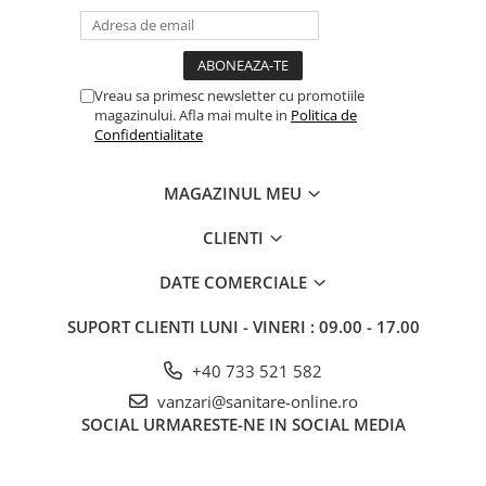
PURE
QUADRIX
QUADRIX COMPOZIT
RANDO
Vreau sa primesc newsletter cu promotiile
Recomandate
magazinului. Afla mai multe in
Politica de
Confidentialitate
ROLL
SENSUAL
MAGAZINUL MEU
SETURI CHIUVETA DE BUCATARIE SI
BATERIE
CLIENTI
SIFOANE MONARCH
SITE / COSURI INOX
DATE COMERCIALE
STRICTO
SUPORT CLIENTI
LUNI - VINERI : 09.00 - 17.00
STYLUX
TOCATOARE
+40 733 521 582
VARIANT
vanzari@sanitare-online.ro
ZOOM
SOCIAL
URMARESTE-NE IN SOCIAL MEDIA
Electrocasnice pentru bucătărie
Mixere și blendere