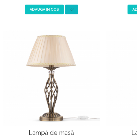
ADAUGA IN COS
AD
Lampă de masă
L