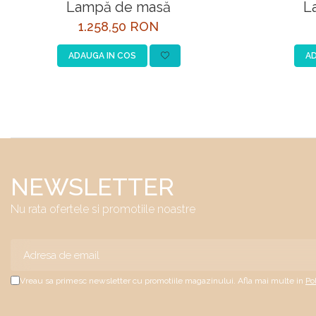
Lampă de masă
L
1.258,50 RON
ADAUGA IN COS
AD
NEWSLETTER
Nu rata ofertele si promotiile noastre
Vreau sa primesc newsletter cu promotiile magazinului. Afla mai multe in
Po