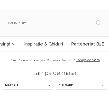
uință
Inspirație & Ghiduri
Parteneriat B2B
Lampă de masă
Home /
Casă & Locuință /
Corpuri de iluminat /
Lampă de masă
MATERIAL
CULOARE