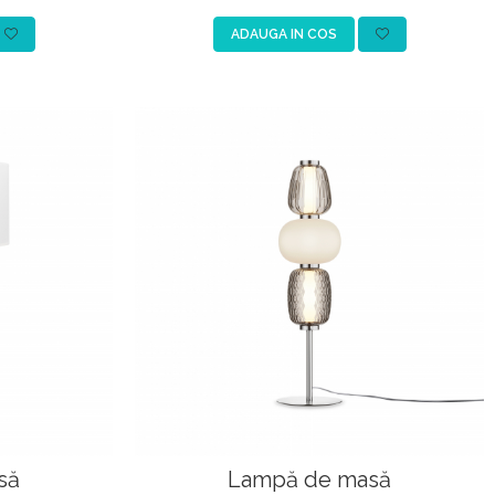
ADAUGA IN COS
să
Lampă de masă