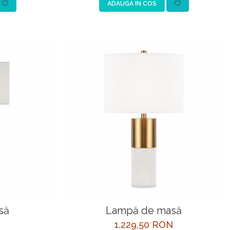
ADAUGA IN COS
să
Lampă de masă
N
1.229,50 RON