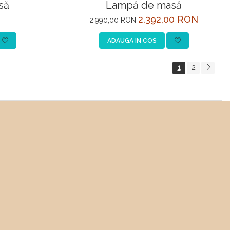
să
Lampă de masă
2.392,00 RON
2.990,00 RON
ADAUGA IN COS
1
2