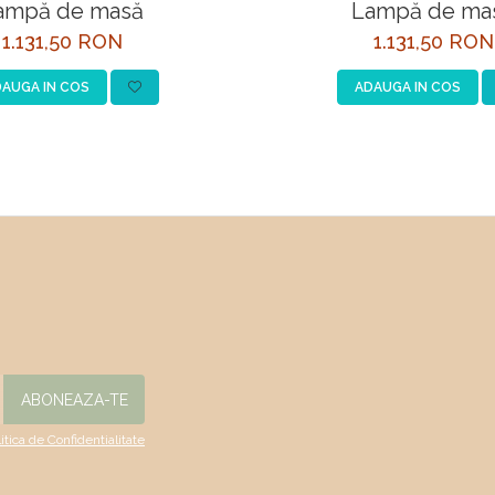
ampă de masă
Lampă de ma
1.131,50 RON
1.131,50 RON
AUGA IN COS
ADAUGA IN COS
litica de Confidentialitate