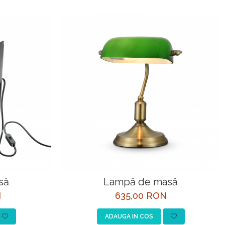
să
Lampă de masă
N
635,00 RON
ADAUGA IN COS