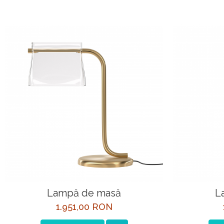
STYLUX
TOCATOARE
VARIANT
ZOOM
Electrocasnice pentru bucătărie
Mixere și blendere
Sisteme pentru apa pură
Lampă de masă
L
1.951,00 RON