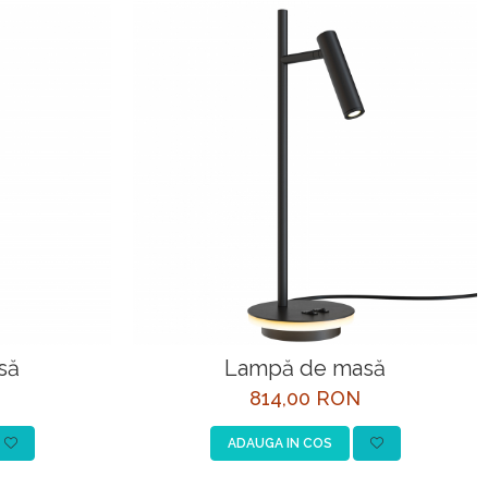
să
Lampă de masă
814,00 RON
ADAUGA IN COS