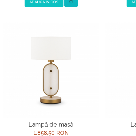
ADAUGA IN COS
AD
Lampă de masă
L
1.858,50 RON