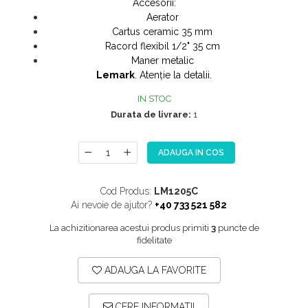
Accesorii:
NOX
Aerator
Cartus ceramic 35 mm
OMNI
Racord flexibil 1/2" 35 cm
PRAKTIK
Maner metalic
Lemark
. Atenție la detalii.
PURE
QUADRIX
IN STOC
Durata de livrare:
1
QUADRIX COMPOZIT
RANDO
ADAUGA IN COS
Recomandate
ROLL
Cod Produs:
LM1205C
SENSUAL
Ai nevoie de ajutor?
+40 733 521 582
SETURI CHIUVETA DE BUCATARIE SI
La achizitionarea acestui produs primiti
3
puncte de
BATERIE
fidelitate
SIFOANE MONARCH
ADAUGA LA FAVORITE
SITE / COSURI INOX
STRICTO
CERE INFORMATII