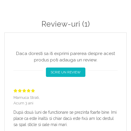
Review-uri
(1)
Daca doresti sa iti exprimi parerea despre acest
produs poti adauga un review.
SCRIE UN REVIEW
Mamuca Strati,
Acum 3 ani
După două luni de functionare se prezinta foarte bine. Imi
place ca este înaltă si chiar dacă este fixă am loc destul
sa spal sticle si oale mai mari.