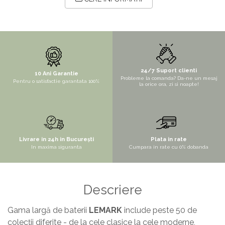
STYLUX
TOCATOARE
VARIANT
ZOOM
24/7 Suport clienti
Electrocasnice pentru bucătărie
10 Ani Garantie
Probleme la comanda? Da-ne un mesaj
Pentru o satisfactie garantata 100%
la orice ora, zi si noapte!
Mixere și blendere
Sisteme pentru apa pură
Livrare in 24h in București
Plata in rate
In maxima siguranta
Cumpara in rate cu 0% dobanda
Descriere
Gama largă de baterii
LEMARK
include peste 50 de
colecții diferite - de la cele clasice la cele moderne,