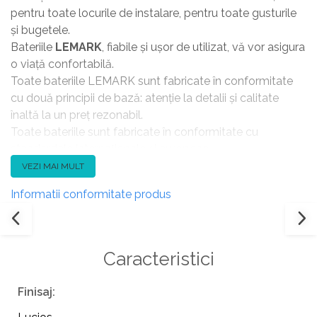
pentru toate locurile de instalare, pentru toate gusturile
și bugetele.
Bateriile
LEMARK
, fiabile și ușor de utilizat, vă vor asigura
o viață confortabilă.
Toate bateriile LEMARK sunt fabricate în conformitate
cu două principii de bază: atenție la detalii și calitate
înaltă la un preț rezonabil.
Toate bateriile sunt fabricate în conformitate cu
standardele internaționale și europene.
Sistemul de control al calității producției și de gestionare
VEZI MAI MULT
a proceselor tehnologice ale întreprinderii
Informatii conformitate produs
este certificat în conformitate cu sistemul ISO 9001.
Lemark utilizează pentru produsele sale componente de
înaltă calitate de la cei mai importanți producători
mondiali de piese pentru baterii.
Caracteristici
Produsele Lemark sunt supuse unor controale stricte în
fiecare etapă a ciclului de producție pentru a oferi cea
Finisaj:
mai bună garanție privind calitatea produsului.