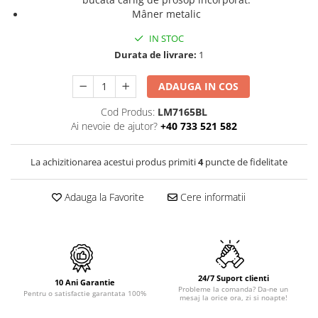
PURE
Mâner metalic
QUADRIX
QUADRIX COMPOZIT
IN STOC
Durata de livrare:
1
RANDO
Recomandate
ADAUGA IN COS
ROLL
SENSUAL
Cod Produs:
LM7165BL
Ai nevoie de ajutor?
+40 733 521 582
SETURI CHIUVETA DE BUCATARIE SI
BATERIE
SIFOANE MONARCH
La achizitionarea acestui produs primiti
4
puncte de fidelitate
SITE / COSURI INOX
Adauga la Favorite
Cere informatii
STRICTO
STYLUX
TOCATOARE
VARIANT
ZOOM
24/7 Suport clienti
10 Ani Garantie
Probleme la comanda? Da-ne un
Electrocasnice pentru bucătărie
Pentru o satisfactie garantata 100%
mesaj la orice ora, zi si noapte!
Mixere și blendere