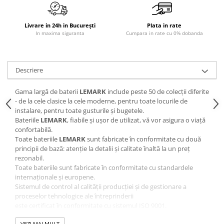
Sisteme pentru apa pură
Livrare in 24h in București
Plata in rate
In maxima siguranta
Cumpara in rate cu 0% dobanda
Descriere
Gama largă de baterii
LEMARK
include peste 50 de colecții diferite
- de la cele clasice la cele moderne, pentru toate locurile de
instalare, pentru toate gusturile și bugetele.
Bateriile
LEMARK
, fiabile și ușor de utilizat, vă vor asigura o viață
confortabilă.
Toate bateriile
LEMARK
sunt fabricate în conformitate cu două
principii de bază: atenție la detalii și calitate înaltă la un preț
rezonabil.
Toate bateriile sunt fabricate în conformitate cu standardele
internaționale și europene.
Sistemul de control al calității producției și de gestionare a
proceselor tehnologice ale întreprinderii
este certificat în conformitate cu sistemul ISO 9001.
Lemark
utilizează pentru produsele sale componente de înaltă
VEZI MAI MULT