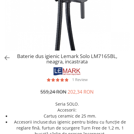
CHIUVETE STICLA
Dulap de baie cu oglindă
COMPACT
Dulap mic de baie
DISPOZITIVE DETERGENT
Etajeră pentru baie
ELEGANT
Sisteme de Dus
FORM
Cabine de dus
FORMIC
Oferta Zilei: Top Vânzări
GALEO
Baterii termostatice
Baterie dus igienic Lemark Solo LM7165BL,
INTERMEZZO
neagra, incastrata
Coloane de duș cu baterie
KOMBINO
Căzi de baie
LINE
LINE MAXIM
1 Review
Lavoare
LUNO
Seturi vase wc
559,24 RON
202,34 RON
MORE
Vase wc
NIAGARA
Seria SOLO.
Accesorii:
NOX
Cartuș ceramic de 25 mm.
OMNI
Accesorii incluse:dus igienic pentru bideu cu funcție de
PRAKTIK
reglare fină, furtun de scurgere Turn Free de 1,2 m, 1
bucată cârlig de prosop încorporat.