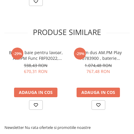
PRODUSE SIMILARE
Baterie baie pentru lavoar,
Sistem dus AM.PM Play
-29%
-29%
AM.PM Func F8F92022,
F0783900 , baterie
inalta, montaj stativ,
mecanica, finisaj cromat
938,43 RON
1.074,48 RON
monocomanda, finisaj
670,31 RON
767,48 RON
negru mat
ADAUGA IN COS
ADAUGA IN COS
Newsletter
Nu rata ofertele si promotiile noastre