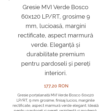
Mobilier baie
Aparate de uz casnic
CHIUVETE MONARCH
Gresie MVI Verde Bosco
Dulap de baie
CHIUVETE STICLA
60x120 LP/RT, grosime 9
Dulap de baie cu oglindă
COMPACT
Dulap mic de baie
DISPOZITIVE DETERGENT
mm, lucioasă, margini
Etajeră pentru baie
ELEGANT
rectificate, aspect marmură
Sisteme de Dus
FORM
verde. Eleganță și
Cabine de dus
FORMIC
durabilitate premium
Oferta Zilei: Top Vânzări
GALEO
Baterii termostatice
INTERMEZZO
pentru pardoseli și pereți
Coloane de duș cu baterie
KOMBINO
interiori.
Căzi de baie
LINE
Lavoare
LINE MAXIM
177,20 RON
Seturi vase wc
LUNO
Gresie porțelanată MVI Verde Bosco 60x120
Vase wc
LP/RT, 9 mm grosime, finisaj lucios, marginile
MORE
rectificate, aspect marmură verde elegant. Ideală
NIAGARA
pentru pardoseli și pereți, rezistentă și modernă.