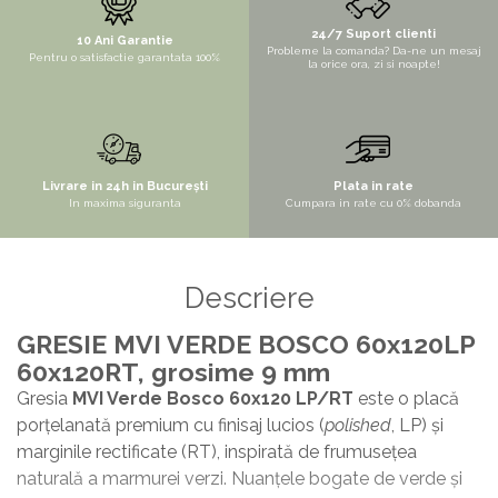
STYLUX
24/7 Suport clienti
10 Ani Garantie
Probleme la comanda? Da-ne un mesaj
Pentru o satisfactie garantata 100%
TOCATOARE
la orice ora, zi si noapte!
VARIANT
ZOOM
Electrocasnice pentru bucătărie
Livrare in 24h in București
Plata in rate
Mixere și blendere
In maxima siguranta
Cumpara in rate cu 0% dobanda
Sisteme pentru apa pură
Descriere
GRESIE MVI VERDE BOSCO 60x120LP
60x120RT, grosime 9 mm
Gresia
MVI Verde Bosco 60x120 LP/RT
este o placă
porțelanată premium cu finisaj lucios (
polished
, LP) și
marginile rectificate (RT), inspirată de frumusețea
naturală a marmurei verzi. Nuanțele bogate de verde și