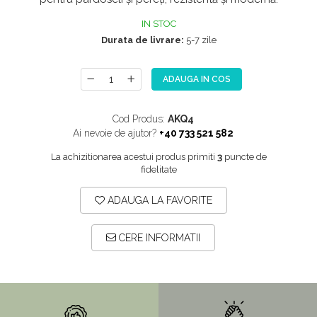
NOX
IN STOC
OMNI
Durata de livrare:
5-7 zile
PRAKTIK
PURE
ADAUGA IN COS
QUADRIX
Cod Produs:
AKQ4
QUADRIX COMPOZIT
Ai nevoie de ajutor?
+40 733 521 582
RANDO
La achizitionarea acestui produs primiti
3
puncte de
Recomandate
fidelitate
ROLL
ADAUGA LA FAVORITE
SENSUAL
SETURI CHIUVETA DE BUCATARIE SI
CERE INFORMATII
BATERIE
SIFOANE MONARCH
SITE / COSURI INOX
STRICTO