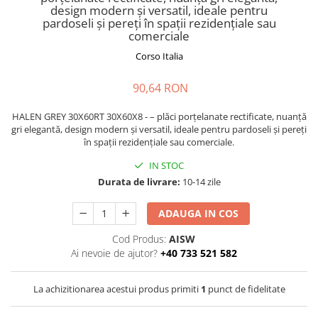
CHIUVETE STICLA
Dulap de baie cu oglindă
design modern și versatil, ideale pentru
pardoseli și pereți în spații rezidențiale sau
COMPACT
Dulap mic de baie
comerciale
DISPOZITIVE DETERGENT
Etajeră pentru baie
Corso Italia
ELEGANT
Sisteme de Dus
FORM
Cabine de dus
90,64 RON
FORMIC
Oferta Zilei: Top Vânzări
GALEO
HALEN GREY 30X60RT 30X60X8 -
– plăci porțelanate rectificate, nuanță
Baterii termostatice
gri elegantă, design modern și versatil, ideale pentru pardoseli și pereți
INTERMEZZO
în spații rezidențiale sau comerciale.
Coloane de duș cu baterie
KOMBINO
IN STOC
Căzi de baie
LINE
Durata de livrare:
10-14 zile
LINE MAXIM
Lavoare
LUNO
ADAUGA IN COS
Seturi vase wc
MORE
Vase wc
Cod Produs:
AISW
NIAGARA
Ai nevoie de ajutor?
+40 733 521 582
NOX
OMNI
La achizitionarea acestui produs primiti
1
punct de fidelitate
PRAKTIK