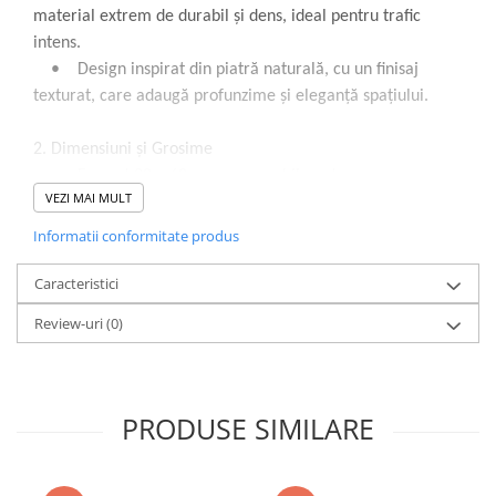
material extrem de durabil și dens, ideal pentru trafic
Sisteme pentru apa pură
intens.
• Design inspirat din piatră naturală, cu un finisaj
texturat, care adaugă profunzime și eleganță spațiului.
2.
Dimensiuni și Grosime
• Format 30 × 60 cm, convenabil pentru crearea unor
VEZI MAI MULT
suprafețe uniforme și moderne.
• Grosime robustă de 8 mm, oferind rezistență
Informatii conformitate produs
structurală și versatilitate de utilizare inclusiv în spații
exterioare sau cu trafic intens.
Caracteristici
Review-uri
(0)
3.
Culoare și Estetică
• Nuanta este una naturală, “pietre”, conferind
ambianței un caracter cald și autentic.
PRODUSE SIMILARE
4.
Finisaj și Funcționalitate
• Finisaj texturat, special creat pentru a oferi
aderență, reducând riscul de alunecare – potrivit pentru