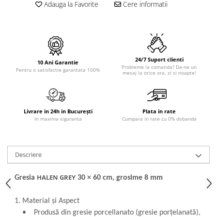
PURE
Adauga la Favorite
Cere informatii
QUADRIX
QUADRIX COMPOZIT
RANDO
Recomandate
24/7 Suport clienti
ROLL
10 Ani Garantie
Probleme la comanda? Da-ne un
Pentru o satisfactie garantata 100%
mesaj la orice ora, zi si noapte!
SENSUAL
SETURI CHIUVETA DE BUCATARIE SI
BATERIE
SIFOANE MONARCH
Livrare in 24h in București
Plata in rate
In maxima siguranta
Cumpara in rate cu 0% dobanda
SITE / COSURI INOX
STRICTO
STYLUX
Descriere
TOCATOARE
VARIANT
HALEN GREY
Gresia
30 × 60 cm, grosime 8 mm
ZOOM
Electrocasnice pentru bucătărie
1.
Material și Aspect
• Produsă din gresie porcellanato (gresie porțelanată),
Mixere și blendere