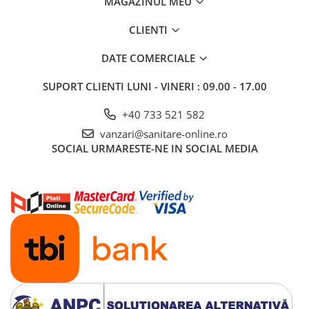
MAGAZINUL MEU
Material Gresie porcellanato
Dimensiune 30 × 60 cm
CLIENTI
Grosime 8 mm
Finisaj Texturat cu aspect de piatră
DATE COMERCIALE
Culoare “Pietre” / bej natural
SUPORT CLIENTI
LUNI - VINERI : 09.00 - 17.00
Rezistență Spații interioare/exterioare, trafic intens
Garanție 2 ani
+40 733 521 582
vanzari@sanitare-online.ro
SOCIAL
URMARESTE-NE IN SOCIAL MEDIA