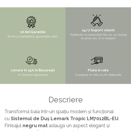
STYLUX
TOCATOARE
VARIANT
24/7 Suport clienti
10 Ani Garantie
ZOOM
Probleme la comanda? Da-ne un mesaj
Pentru o satisfactie garantata 100%
la orice ora, zi si noapte!
Electrocasnice pentru bucătărie
Mixere și blendere
Sisteme pentru apa pură
Livrare in 24h in București
Plata in rate
In maxima siguranta
Cumpara in rate cu 0% dobanda
Descriere
Transformă baia într-un spațiu modern și funcțional
cu
Sistemul de Duș Lemark Tropic LM7012BL-EU
.
Finisajul
negru mat
adaugă un aspect elegant și