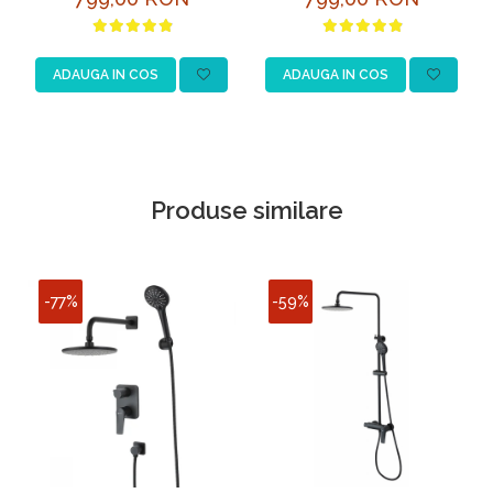
Grafit Incastrata
LM3760BL Negru,
cu duș tip ploaie
ADAUGA IN COS
ADAUGA IN COS
Produse similare
-77%
-59%