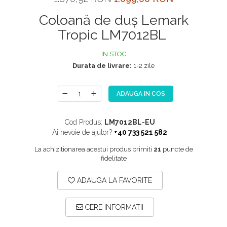
NOX
Coloană de duş Lemark
OMNI
Tropic LM7012BL
PRAKTIK
IN STOC
PURE
Durata de livrare:
1-2 zile
QUADRIX
QUADRIX COMPOZIT
ADAUGA IN COS
RANDO
Recomandate
Cod Produs:
LM7012BL-EU
Ai nevoie de ajutor?
+40 733 521 582
ROLL
La achizitionarea acestui produs primiti
21
puncte de
SENSUAL
fidelitate
SETURI CHIUVETA DE BUCATARIE SI
BATERIE
ADAUGA LA FAVORITE
SIFOANE MONARCH
CERE INFORMATII
SITE / COSURI INOX
STRICTO