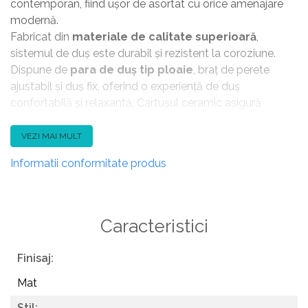
contemporan, fiind ușor de asortat cu orice amenajare
modernă.
Fabricat din
materiale de calitate superioară
,
sistemul de duș este durabil și rezistent la coroziune.
Dispune de
para de duș tip ploaie
, braț de perete
ajustabil și duș fix, oferind o experiență de duș
confortabilă și relaxantă. Cartușul ceramic asigură
reglarea precisă a temperaturii și debitului apei.
Instalarea este rapidă și simplă, iar designul ergonomic și
VEZI MAI MULT
minimalist face ca produsul să fie nu doar practic, ci și
Informatii conformitate produs
estetic.
Caracteristici principale:
Caracteristici
Tip: sistem de duș complet
Model: Lemark Tropic LM7012BL-EU
Finisaj:
Finisaj: negru mat
Material: alamă și inox de calitate
Mat
Para de duș tip ploaie + duș fix
Stil: