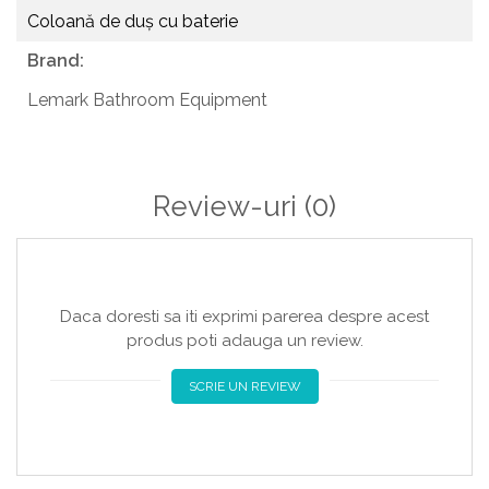
curbură)
Coloană de duș cu baterie
Grup de conectare pentru montare pe perete
Brand:
Mâner metalic
Buton de oprire rapidă - oprește temporar fluxul de apă
Lemark Bathroom Equipment
și salvează setările
Review-uri
(0)
Daca doresti sa iti exprimi parerea despre acest
produs poti adauga un review.
SCRIE UN REVIEW