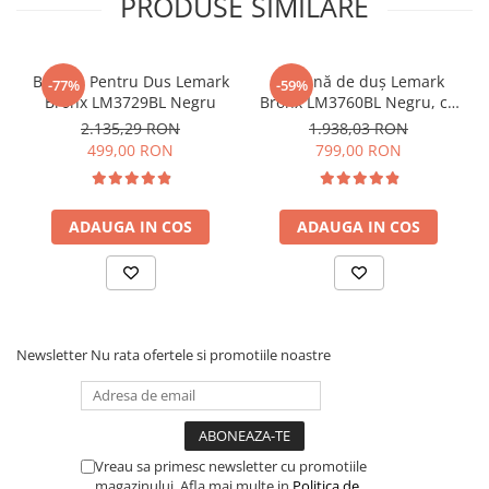
PRODUSE SIMILARE
Baterie Pentru Dus Lemark
Coloană de duş Lemark
-77%
-59%
Bronx LM3729BL Negru
Bronx LM3760BL Negru, cu
duș tip ploaie
2.135,29 RON
1.938,03 RON
499,00 RON
799,00 RON
ADAUGA IN COS
ADAUGA IN COS
Newsletter
Nu rata ofertele si promotiile noastre
Vreau sa primesc newsletter cu promotiile
magazinului. Afla mai multe in
Politica de