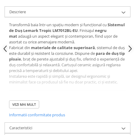
Sisteme pentru apa pură
Descriere
Transformă baia într-un spațiu modern și funcțional cu
Sistemul
de Duș Lemark Tropic LM7012BL-EU
. Finisajul
negru
mat
adaugă un aspect elegant și contemporan, fiind ușor de
asortat cu orice amenajare modernă.
Fabricat din
materiale de calitate superioară
, sistemul de duș
este durabil și rezistent la coroziune. Dispune de
para de duș tip
ploaie
, braț de perete ajustabil și duș fix, oferind o experiență de
duș confortabilă și relaxantă. Cartușul ceramic asigură reglarea
precisă a temperaturii și debitului apei.
Instalarea este rapidă și simplă, iar designul ergonomic și
minimalist face ca produsul să fie nu doar practic, ci și estetic.
Caracteristici principale:
Tip: sistem de duș complet
VEZI MAI MULT
Model: Lemark Tropic LM7012BL-EU
Informatii conformitate produs
Finisaj: negru mat
Material: alamă și inox de calitate
Para de duș tip ploaie + duș fix
Caracteristici
Cartuș ceramic pentru reglarea precisă a apei