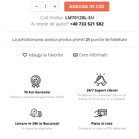
PURE
ADAUGA IN COS
QUADRIX
QUADRIX COMPOZIT
Cod Produs:
LM7012BL-EU
Ai nevoie de ajutor?
+40 733 521 582
RANDO
Recomandate
La achizitionarea acestui produs primiti
21
puncte de fidelitate
ROLL
SENSUAL
Adauga la Favorite
Cere informatii
SETURI CHIUVETA DE BUCATARIE SI
BATERIE
SIFOANE MONARCH
SITE / COSURI INOX
STRICTO
24/7 Suport clienti
10 Ani Garantie
STYLUX
Probleme la comanda? Da-ne un
Pentru o satisfactie garantata 100%
mesaj la orice ora, zi si noapte!
TOCATOARE
VARIANT
ZOOM
Livrare in 24h in București
Plata in rate
Electrocasnice pentru bucătărie
In maxima siguranta
Cumpara in rate cu 0% dobanda
Mixere și blendere