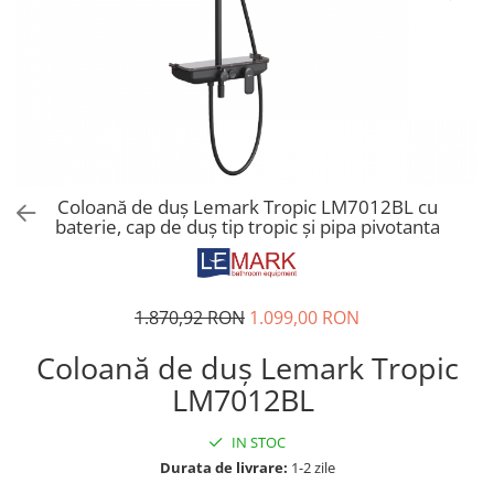
CHIUVETE STICLA
Dulap de baie cu oglindă
COMPACT
Dulap mic de baie
DISPOZITIVE DETERGENT
Etajeră pentru baie
ELEGANT
Sisteme de Dus
FORM
Cabine de dus
FORMIC
Oferta Zilei: Top Vânzări
GALEO
Baterii termostatice
Coloană de duş Lemark Tropic LM7012BL cu
INTERMEZZO
baterie, cap de duș tip tropic și pipa pivotanta
Coloane de duș cu baterie
KOMBINO
Căzi de baie
LINE
LINE MAXIM
Lavoare
1.870,92 RON
1.099,00 RON
LUNO
Seturi vase wc
MORE
Coloană de duş Lemark Tropic
Vase wc
NIAGARA
LM7012BL
NOX
OMNI
IN STOC
PRAKTIK
Durata de livrare:
1-2 zile