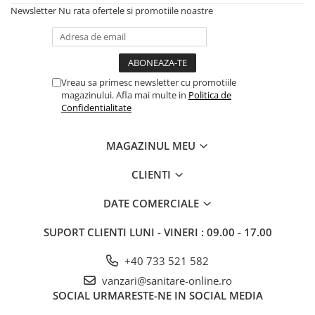
PURE
Newsletter
Nu rata ofertele si promotiile noastre
QUADRIX
QUADRIX COMPOZIT
RANDO
Recomandate
Vreau sa primesc newsletter cu promotiile
ROLL
magazinului. Afla mai multe in
Politica de
Confidentialitate
SENSUAL
SETURI CHIUVETA DE BUCATARIE SI
BATERIE
MAGAZINUL MEU
SIFOANE MONARCH
CLIENTI
SITE / COSURI INOX
STRICTO
DATE COMERCIALE
STYLUX
SUPORT CLIENTI
LUNI - VINERI : 09.00 - 17.00
TOCATOARE
VARIANT
+40 733 521 582
ZOOM
vanzari@sanitare-online.ro
Electrocasnice pentru bucătărie
SOCIAL
URMARESTE-NE IN SOCIAL MEDIA
Mixere și blendere