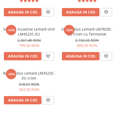
CHIUVETE STICLA
Dulap de baie cu oglindă
COMPACT
Dulap mic de baie
ADAUGA IN COS
ADAUGA IN COS
DISPOZITIVE DETERGENT
Etajeră pentru baie
ELEGANT
Sisteme de Dus
FORM
Set Dus Incastrat Lemark Unit
Sistem Dus Lemark LM7829C-
Cabine de dus
-65%
-58%
LM4522C-EU
EU Crom cu Termostat
FORMIC
Oferta Zilei: Top Vânzări
2.267,48 RON
2.150,55 RON
GALEO
799,00 RON
899,00 RON
Baterii termostatice
INTERMEZZO
Coloane de duș cu baterie
KOMBINO
ADAUGA IN COS
ADAUGA IN COS
Căzi de baie
LINE
LINE MAXIM
Lavoare
Baterie Dus Lemark LM3523C-
-49%
LUNO
EU crom
Seturi vase wc
MORE
518,57 RON
Vase wc
NIAGARA
263,35 RON
NOX
ADAUGA IN COS
OMNI
PRAKTIK