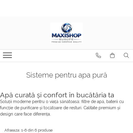
Baie
Bucătărie
Casă & Locuință
Baterii Baie
Baterii clasice
Corpuri de iluminat
Baterii cu pipa flexibila
Baterii Lavoar
Lampă de podea
Baterii pentru filtru de apa
Baterii Cada
Accesoriu
TOP 5 Baterii Sanitare
Baterii Dus
Candelabru
Baterii finisaj Compozit
Iluminare de fundal
Sisteme de Dus Tropic
Sisteme pentru apa pură
Baterii finisaj Monarch
Sisteme de dus incastrate
Lampă baterie
Chiuvete
Seturi de dus
Lampă de masă
Apă curată și confort în bucătăria ta
Baterii Bideu si Dus Igienic
ALTELE
Lampă de perete
Soluții moderne pentru o viață sănătoasă: filtre de apă, baterii cu
Accesorii
ATROX
Lampă de tavan
funcție de purificare și tocătoare de resturi. Calitate premium și
design care face diferența.
Baterii podea
BASIC
Lampă pandantiv
Seturi
CADIT
Suport universal
Afiseaza:
1-
6
din
6
produse