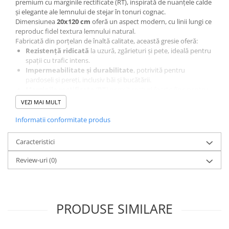
premium cu marginile rectificate (RT), inspirată de nuanțele calde
și elegante ale lemnului de stejar în tonuri cognac.
Dimensiunea
20x120 cm
oferă un aspect modern, cu linii lungi ce
reproduc fidel textura lemnului natural.
Fabricată din porțelan de înaltă calitate, această gresie oferă:
Rezistență ridicată
la uzură, zgârieturi și pete, ideală pentru
spații cu trafic intens.
Impermeabilitate și durabilitate
, potrivită pentru
pardoseli și pereți, inclusiv băi și bucătării.
Marginile rectificate (RT)
permit rosturi foarte fine pentru
un aspect uniform și elegant.
VEZI MAI MULT
Aspect natural de lemn
, dar cu avantajul durabilității și
întreținerii ușoare a gresiei.
Informatii conformitate produs
Designul
FABLE Cognac
creează un ambient cald, elegant și
primitor, potrivit pentru interioare moderne, minimaliste, clasice
Caracteristici
sau rustice.
Recomandări de utilizare:
Review-uri
(0)
Pardoseli și pereți în
livinguri, dormitoare, holuri, băi și
bucătării
Spații comerciale precum showroom-uri, cafenele sau birouri
PRODUSE SIMILARE