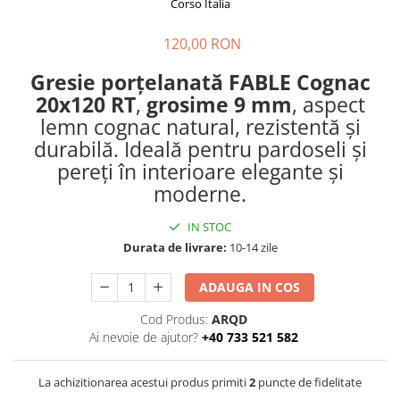
PURE
Corso Italia
QUADRIX
120,00 RON
QUADRIX COMPOZIT
RANDO
Gresie porțelanată FABLE Cognac
Recomandate
20x120 RT
,
grosime 9 mm
, aspect
ROLL
lemn cognac natural, rezistentă și
SENSUAL
durabilă. Ideală pentru pardoseli și
SETURI CHIUVETA DE BUCATARIE SI
pereți în interioare elegante și
BATERIE
moderne.
SIFOANE MONARCH
SITE / COSURI INOX
IN STOC
Durata de livrare:
10-14 zile
STRICTO
STYLUX
ADAUGA IN COS
TOCATOARE
Cod Produs:
ARQD
VARIANT
Ai nevoie de ajutor?
+40 733 521 582
ZOOM
Electrocasnice pentru bucătărie
La achizitionarea acestui produs primiti
2
puncte de fidelitate
Mixere și blendere