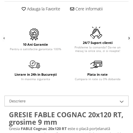
Sisteme pentru apa pură
Adauga la Favorite
Cere informatii
24/7 Suport clienti
10 Ani Garantie
Probleme la comanda? Da-ne un
Pentru o satisfactie garantata 100%
mesaj la orice ora, zi si noapte!
Livrare in 24h in București
Plata in rate
In maxima siguranta
Cumpara in rate cu 0% dobanda
Descriere
GRESIE FABLE COGNAC 20x120 RT,
grosime 9 mm
Gresia
FABLE Cognac 20x120 RT
este o placă porțelanată