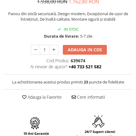
PURE
1.938,00 RON
1.162,80 RON
QUADRIX
Panou din sticlă securizată, Design modern, Excepțional de ușor de
QUADRIX COMPOZIT
întreținut, De înaltă calitate, Montare sigură și stabilă
RANDO
IN STOC
Recomandate
Durata de livrare:
5-7 zile
ROLL
SENSUAL
ADAUGA IN COS
SETURI CHIUVETA DE BUCATARIE SI
Cod Produs:
639674
BATERIE
Ai nevoie de ajutor?
+40 733 521 582
SIFOANE MONARCH
SITE / COSURI INOX
La achizitionarea acestui produs primiti
23
puncte de fidelitate
STRICTO
STYLUX
Adauga la Favorite
Cere informatii
TOCATOARE
VARIANT
ZOOM
Electrocasnice pentru bucătărie
24/7 Suport clienti
Mixere și blendere
10 Ani Garantie