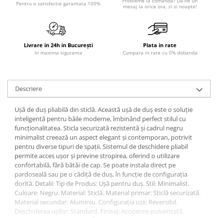
Probleme la comanda? Da-ne un
Pentru o satisfactie garantata 100%
mesaj la orice ora, zi si noapte!
Sisteme pentru apa pură
Livrare in 24h in București
Plata in rate
In maxima siguranta
Cumpara in rate cu 0% dobanda
Descriere
Ușă de duș pliabilă din sticlă. Această ușă de duș este o soluție
inteligentă pentru băile moderne, îmbinând perfect stilul cu
funcționalitatea. Sticla securizată rezistentă și cadrul negru
minimalist creează un aspect elegant și contemporan, potrivit
pentru diverse tipuri de spații. Sistemul de deschidere pliabil
permite acces ușor și previne stropirea, oferind o utilizare
confortabilă, fără bătăi de cap. Se poate instala direct pe
pardoseală sau pe o cădiță de duș, în funcție de configurația
dorită. Detalii: Tip de Produs: Ușă pentru duș. Stil: Minimalist.
Culoare: Negru. Material: Sticlă. Material primar: Sticlă securizată.
Material secundar: Aluminiu. Configurația ușii: Reversibil.
Deschiderea ușilor: Standard. Finisaj: Acoperire pulverizată.