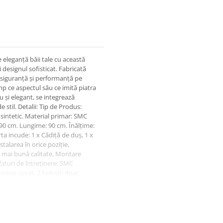
 eleganță băii tale cu această
designul sofisticat. Fabricată
ți siguranță și performanță pe
mp ce aspectul său ce imită piatra
 și elegant, se integrează
e stil. Detalii: Tip de Produs:
 sintetic. Material primar: SMC
 90 cm. Lungime: 90 cm. Înălțime:
ta incude: 1 x Cădiță de duș, 1 x
talarea în orice poziție,
 mai bună calitate, Montare
faturi de întreținere: SMC
prosop uscat. 2.Folosiți doar
mandă utilizarea cu precauție a
i uleioase. 4.Curățați și
oducătorului pentru a preveni