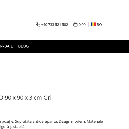
+40 733 521 582
0,00
RO
N-BAIE
BLOG
 90 x 90 x 3 cm Gri
e poziție, Suprafață antiderapantă, Design modern, Materiale
gură și stabilă