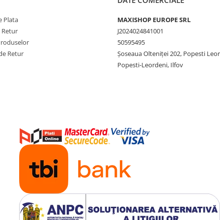
DATE COMERCIALE
 Plata
MAXISHOP EUROPE SRL
e Retur
J2024024841001
Produselor
50595495
de Retur
Şoseaua Olteniţei 202, Popesti Leo
Popesti-Leordeni, Ilfov