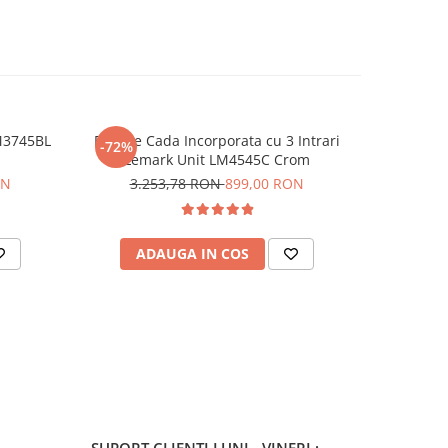
M3745BL
Baterie Cada Incorporata cu 3 Intrari
Bateri
-72%
-64%
Lemark Unit LM4545C Crom
LM716
ON
3.253,78 RON
899,00 RON
55
ADAUGA IN COS
AD