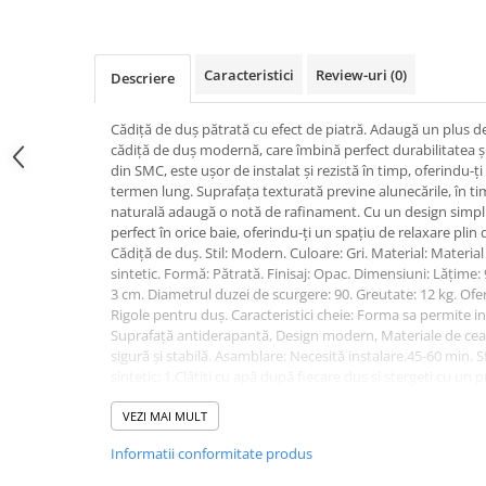
PURE
QUADRIX
QUADRIX COMPOZIT
Caracteristici
Review-uri
(0)
Descriere
RANDO
Recomandate
Cădiță de duș pătrată cu efect de piatră. Adaugă un plus de
ROLL
cădiță de duș modernă, care îmbină perfect durabilitatea și 
SENSUAL
din SMC, este ușor de instalat și rezistă în timp, oferindu-
termen lung. Suprafața texturată previne alunecările, în ti
SETURI CHIUVETA DE BUCATARIE SI
naturală adaugă o notă de rafinament. Cu un design simplu
BATERIE
perfect în orice baie, oferindu-ți un spațiu de relaxare plin d
SIFOANE MONARCH
Cădiță de duș. Stil: Modern. Culoare: Gri. Material: Material
sintetic. Formă: Pătrată. Finisaj: Opac. Dimensiuni: Lățime:
SITE / COSURI INOX
3 cm. Diametrul duzei de scurgere: 90. Greutate: 12 kg. Ofer
STRICTO
Rigole pentru duș. Caracteristici cheie: Forma sa permite ins
STYLUX
Suprafață antiderapantă, Design modern, Materiale de cea
sigură și stabilă. Asamblare: Necesită instalare.45-60 min. S
TOCATOARE
sintetic: 1.Clătiți cu apă după fiecare duș și ștergeți cu un 
VARIANT
produse de curățat sigure pentru acest material. 3.Se reco
ZOOM
uleiurilor esențiale, deoarece acestea ar putea lăsa reziduur
VEZI MAI MULT
întrețineți regulat cadă de duș conform instrucțiunilor pr
Electrocasnice pentru bucătărie
Informatii conformitate produs
acumularea de murdărie, bacterii și creșterea mucegaiului.
Mixere și blendere