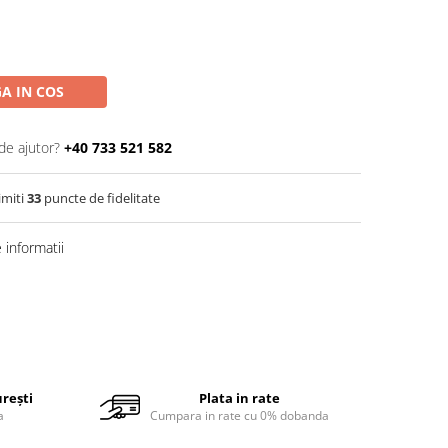
A IN COS
de ajutor?
+40 733 521 582
imiti
33
puncte de fidelitate
informatii
urești
Plata in rate
a
Cumpara in rate cu 0% dobanda