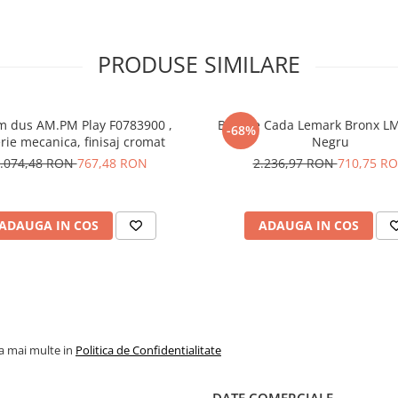
PRODUSE SIMILARE
m dus AM.PM Play F0783900 ,
Baterie Cada Lemark Bronx L
-68%
rie mecanica, finisaj cromat
Negru
.074,48 RON
767,48 RON
2.236,97 RON
710,75 R
ADAUGA IN COS
ADAUGA IN COS
la mai multe in
Politica de Confidentialitate