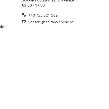
SUPORT CLIENTI
LUNI - VINERI :
09.00 - 17.00
+40 733 521 582
vanzari@sanitare-online.ro
rdeni