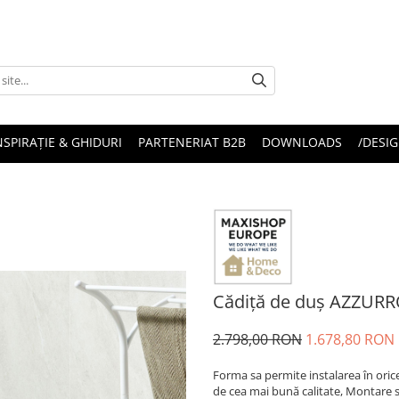
NSPIRAȚIE & GHIDURI
PARTENERIAT B2B
DOWNLOADS
/DESIG
Cădiță de duș AZZURRO
2.798,00 RON
1.678,80 RON
Forma sa permite instalarea în oric
de cea mai bună calitate, Montare si