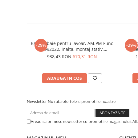
Sisteme pentru apa pură
Baterie baie pentru lavoar, AM.PM Func
Siste
-29%
-29%
F8F92022, inalta, montaj stativ,
bate
monocomanda, finisaj negru mat
938,43 RON
670,31 RON
1
ADAUGA IN COS
Newsletter
Nu rata ofertele si promotiile noastre
Vreau sa primesc newsletter cu promotiile magazinului. Af