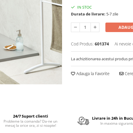
IN STOC
Durata de livrare:
5-7 zile
ADAUG
Cod Produs:
601374
Ai nevoie 
La achizitionarea acestui produs pr
Adauga la Favorite
Cere 
24/7 Suport clienti
Livrare in 24h in Buc
Probleme la comanda? Da-ne un
In maxima sigurant
mesaj la orice ora, zi si noapte!