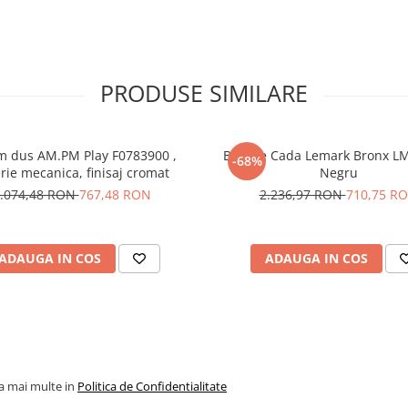
gent delicat și o cârpă moale,
i produse de curățare abrazive.
e lustruire.
PRODUSE SIMILARE
m dus AM.PM Play F0783900 ,
Baterie Cada Lemark Bronx L
-68%
rie mecanica, finisaj cromat
Negru
.074,48 RON
767,48 RON
2.236,97 RON
710,75 R
ADAUGA IN COS
ADAUGA IN COS
la mai multe in
Politica de Confidentialitate