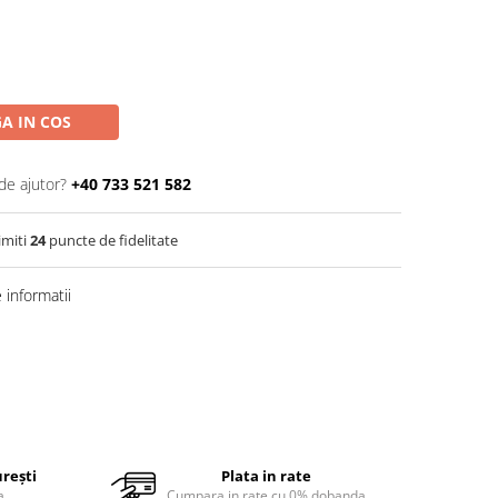
A IN COS
de ajutor?
+40 733 521 582
imiti
24
puncte de fidelitate
informatii
urești
Plata in rate
a
Cumpara in rate cu 0% dobanda