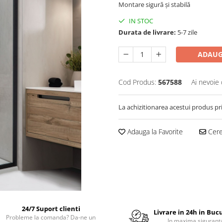
Montare sigură și stabilă
IN STOC
Durata de livrare:
5-7 zile
ADAUG
Cod Produs:
567588
Ai nevoie 
La achizitionarea acestui produs pr
Adauga la Favorite
Cere 
24/7 Suport clienti
Livrare in 24h in Buc
Probleme la comanda? Da-ne un
In maxima sigurant