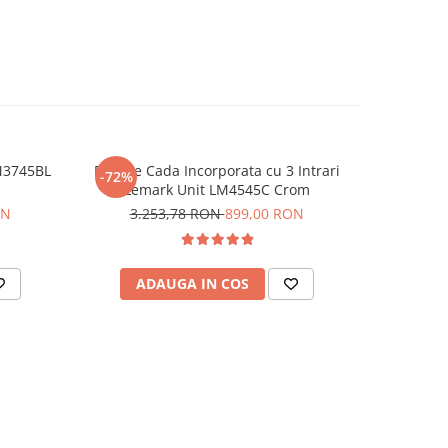
M3745BL
Baterie Cada Incorporata cu 3 Intrari
Bateri
-72%
-64%
Lemark Unit LM4545C Crom
LM716
ON
3.253,78 RON
899,00 RON
55
ADAUGA IN COS
AD