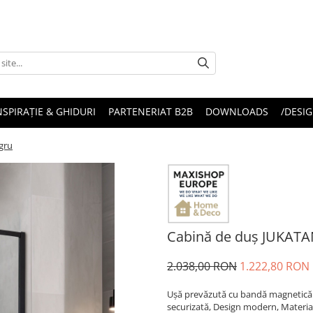
NSPIRAȚIE & GHIDURI
PARTENERIAT B2B
DOWNLOADS
/DESIG
gru
Cabină de duș JUKATA
2.038,00 RON
1.222,80 RON
Ușă prevăzută cu bandă magnetică p
securizată, Design modern, Material