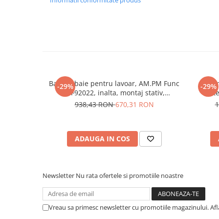
Informatii conformitate produs
folosiți creme de curățare. Aluminiu: 1.Curățați cu un deter
Sisteme pentru apa pură
apoi ștergeți bine. 2.Pentru a evita zgârieturile, nu folosiț
3.Pentru elementele din cupru sau crom, folosiți un agent d
Baterie baie pentru lavoar, AM.PM Func
Siste
-29%
-29%
F8F92022, inalta, montaj stativ,
bate
monocomanda, finisaj negru mat
938,43 RON
670,31 RON
1
ADAUGA IN COS
Newsletter
Nu rata ofertele si promotiile noastre
Vreau sa primesc newsletter cu promotiile magazinului. Af