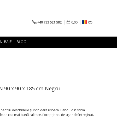
+40 733 521 582
0,00
RO
N-BAIE
BLOG
N 90 x 90 x 185 cm Negru
entru deschidere și închidere ușoară, Panou din sticlă
e de cea mai bună calitate, Excepțional de ușor de întreținut,