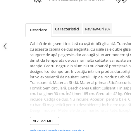
PURE
QUADRIX
QUADRIX COMPOZIT
RANDO
Caracteristici
Review-uri
(0)
Descriere
Recomandate
ROLL
Cabină de duș semicirculară cu ușă dublă glisantă. Transfor
SENSUAL
cu această cabină de duș elegantă. Cu ușile sale duble glis
SETURI CHIUVETA DE BUCATARIE SI
scurgere de apă pe gresie, dar adaugă și un aer modern și r
BATERIE
din sticlă temperată de cea mai înaltă calitate, va rezista an
atenție. Cadrul negru din aluminiu nu doar că protejează pr
SIFOANE MONARCH
designul contemporan. Investiția într-un produs durabil și
SITE / COSURI INOX
într-o experiență de neuitat! Detalii: Tip de Produs: Cabină d
STRICTO
Transparent. Material: Sticlă. Material primar: Sticlă securi
Formă: Semicirculară. Deschiderea ușilor: Culisant. Finisaj:
STYLUX
cm. Lungime: 90 cm. Înălțime: 185 cm. Greutate: 42 kg. Ofe
TOCATOARE
include: Cădiță de duș, Nu include: Accesorii pentru baie. C
VARIANT
cu bandă magnetică pentru deschidere și închidere ușoară, 
Design modern, Materiale de cea mai bună calitate, Excepți
ZOOM
Montare sigură și stabilă. Asamblare: Necesită instalare și
Electrocasnice pentru bucătărie
întreținere: Sticlă securizată: 1.Curățați-l cu un detergent
VEZI MAI MULT
sticlă, folosind o cârpă moale. Uscați imediat după curățare.
Mixere și blendere