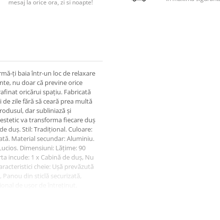
mesaj la orice ora, zi si noapte!
mă-ți baia într-un loc de relaxare
ante, nu doar că previne orice
afinat oricărui spațiu. Fabricată
i de zile fără să ceară prea multă
odusul, dar subliniază și
 estetic va transforma fiecare duș
e duș. Stil: Tradițional. Culoare:
zată. Material secundar: Aluminiu.
 Lucios. Dimensiuni: Lățime: 90
rta incude: 1 x Cabină de duș, Nu
aracteristici cheie: Ușă prevăzută
Panou din sticlă securizată,
onal de ușor de întreținut,
 asamblare.90-120 min. Sfaturi de
 delicat sau cu un detergent pentru
 2.Pentru a evita zgârieturile, nu