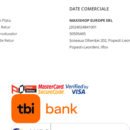
DATE COMERCIALE
 Plata
MAXISHOP EUROPE SRL
e Retur
J2024024841001
Produselor
50595495
de Retur
Şoseaua Olteniţei 202, Popesti Leo
Popesti-Leordeni, Ilfov