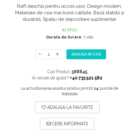
Raft deschis pentru acces ușor, Design modern,
NOX
Materiale de cea mai bună calitate, Bază stabilă și
OMNI
durabilă, Spațiu de depozitare suplimentar
PRAKTIK
IN STOC
PURE
Durata de livrare:
7 zile
QUADRIX
QUADRIX COMPOZIT
ADAUGA IN COS
RANDO
Cod Produs:
588845
Recomandate
Ai nevoie de ajutor?
+40 733 521 582
ROLL
La achizitionarea acestui produs primiti
14
puncte de
SENSUAL
fidelitate
SETURI CHIUVETA DE BUCATARIE SI
ADAUGA LA FAVORITE
BATERIE
SIFOANE MONARCH
CERE INFORMATII
SITE / COSURI INOX
STRICTO