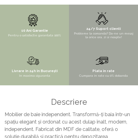
STYLUX
TOCATOARE
VARIANT
24/7 Suport clienti
10 Ani Garantie
Probleme la comanda? Da-ne un mesaj
Pentru o satisfactie garantata 100%
ZOOM
la orice ora, zi si noapte!
Electrocasnice pentru bucătărie
Mixere și blendere
Sisteme pentru apa pură
Livrare in 24h in București
Plata in rate
In maxima siguranta
Cumpara in rate cu 0% dobanda
Descriere
Mobilier de baie independent. Transformă-ți baia într-un
spațiu elegant și ordonat cu acest dulap înalt, modern,
independent. Fabricat din MDF de calitate, oferă o
soluție durabilă și practică pentru depozitarea