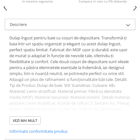
In maxima siguranta
Cumpara in rate cu 0% dobanda
Sisteme pentru apa pură
Descriere
Dulap îngust pentru baie cu coșuri de depozitare. Transformă-ți
baia într-un spațiu organizat și elegant cu acest dulap îngust,
perfect spațiu limitat. Fabricat din MDF ușor și durabil, este ușor
de mutat și adaptat în funcție de nevoile tale, oferindu-ți
flexibilitate și confort. Cele două coșuri de depozitare sunt ideale
pentru a păstra elemnetele esențiale la îndemână, iar designul
simplu, într-o nuanță neutră, se potrivește perfect cu orice stil.
Adaugă un plus de rafinament și funcționalitate băii tale. Detalii:
Tip de Produs: Dulap de baie. Stil: Scandinav. Culoare: Alb.
Material: Lemn stratificat. Material primar: Fibră cu densitate
medie (MDF). Material secundar: Material sintetic. Detalii material
picioare: Lemn stratificat. Număr de rafturi: 2. Sertare: Nu. Finisaj:
Vopsit. Sistem de blocare cu chei: Nu. Rafturi: Da. Dimensiuni:
Adâncime: 60 cm. Lățime: 20 cm. Înălțime: 70 cm. Greutate: 12 kg.
Capacitatea maximă a sertarului: 2 kg. Capacitatea maximă: 20 kg.
VEZI MAI MULT
Oferta incude: 1 x Dulap, 2 x Coș. Caracteristici cheie: Raft lateral
Informatii conformitate produs
suplimentar pentru fiecare accesoriu mic, Materiale de cea mai
bună calitate, Spațiu de depozitare suplimentar, Compact, Ușor