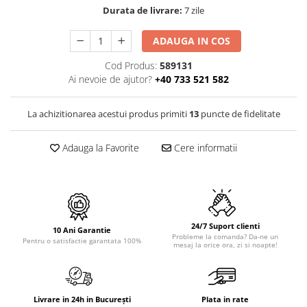
PURE
Durata de livrare:
7 zile
QUADRIX
QUADRIX COMPOZIT
ADAUGA IN COS
RANDO
Cod Produs:
589131
Recomandate
Ai nevoie de ajutor?
+40 733 521 582
ROLL
SENSUAL
La achizitionarea acestui produs primiti
13
puncte de fidelitate
SETURI CHIUVETA DE BUCATARIE SI
BATERIE
Adauga la Favorite
Cere informatii
SIFOANE MONARCH
SITE / COSURI INOX
STRICTO
STYLUX
24/7 Suport clienti
TOCATOARE
10 Ani Garantie
Probleme la comanda? Da-ne un
Pentru o satisfactie garantata 100%
VARIANT
mesaj la orice ora, zi si noapte!
ZOOM
Electrocasnice pentru bucătărie
Livrare in 24h in București
Plata in rate
Mixere și blendere