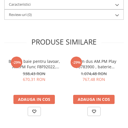
de mutat. Asamblare: Necesită asamblare completă.20-40 min.
Caracteristici
Sfaturi de întreținere: Fibră cu densitate medie (MDF): 1.Curățați
Review-uri
(0)
delicat cu un detergent blând și o cârpă moale, apoi ștergeți
suprafața până la uscare completă.
PRODUSE SIMILARE
Baterie baie pentru lavoar,
Sistem dus AM.PM Play
-29%
-29%
AM.PM Func F8F92022,
F0783900 , baterie
inalta, montaj stativ,
mecanica, finisaj cromat
938,43 RON
1.074,48 RON
monocomanda, finisaj
670,31 RON
767,48 RON
negru mat
ADAUGA IN COS
ADAUGA IN COS