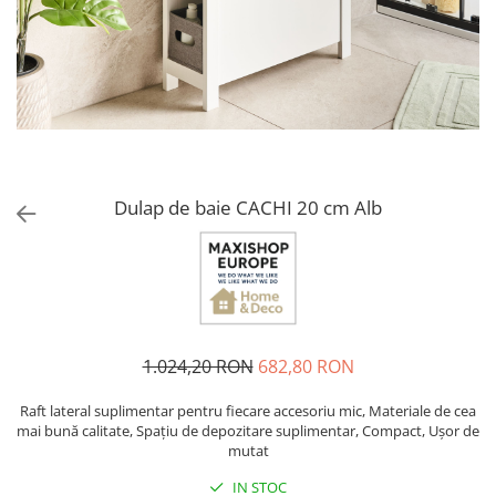
CHIUVETE STICLA
Dulap de baie cu oglindă
COMPACT
Dulap mic de baie
DISPOZITIVE DETERGENT
Etajeră pentru baie
ELEGANT
Sisteme de Dus
FORM
Cabine de dus
FORMIC
Oferta Zilei: Top Vânzări
GALEO
Baterii termostatice
Dulap de baie CACHI 20 cm Alb
INTERMEZZO
Coloane de duș cu baterie
KOMBINO
Căzi de baie
LINE
LINE MAXIM
Lavoare
LUNO
Seturi vase wc
MORE
1.024,20 RON
682,80 RON
Vase wc
NIAGARA
NOX
Raft lateral suplimentar pentru fiecare accesoriu mic, Materiale de cea
mai bună calitate, Spațiu de depozitare suplimentar, Compact, Ușor de
OMNI
mutat
PRAKTIK
IN STOC