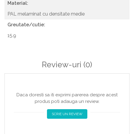
Asamblare: Necesită asamblare completă.45-60 min.
Material:
Sfaturi de întreținere: PAL melaminat cu densitate medie:
PAL melaminat cu densitate medie
1.Curățați delicat cu un detergent blând și o cârpă moale,
apoi ștergeți suprafața până la uscare completă.
Greutate/cutie:
15.9
Review-uri
(0)
Daca doresti sa iti exprimi parerea despre acest
produs poti adauga un review.
SCRIE UN REVIEW