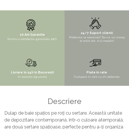
STYLUX
TOCATOARE
VARIANT
24/7 Suport clienti
ZOOM
10 Ani Garantie
Probleme la comanda? Da-ne un mesaj
Pentru o satisfactie garantata 100%
la orice ora, zi si noapte!
Electrocasnice pentru bucătărie
Mixere și blendere
Sisteme pentru apa pură
Livrare in 24h in București
Plata in rate
In maxima siguranta
Cumpara in rate cu 0% dobanda
Descriere
Dulap de baie spațios pe roți cu sertare. Această unitate
de depozitare contemporană, într-o culoare atemporală,
are două sertare spațioase, perfecte pentru a-ți organiza