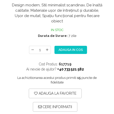
Design modern, Stil minimalist scandinav, De înaltă
NOX
calitate, Materiale ușor de întreținut și durabile,
OMNI
Ușor de mutat, Spațiu funcțional pentru fiecare
PRAKTIK
obiect
PURE
IN STOC
Durata de livrare:
7 zile
QUADRIX
QUADRIX COMPOZIT
ADAUGA IN COS
RANDO
Recomandate
Cod Produs:
617719
ROLL
Ai nevoie de ajutor?
+40 733 521 582
SENSUAL
La achizitionarea acestui produs primiti
15
puncte de
fidelitate
SETURI CHIUVETA DE BUCATARIE SI
BATERIE
ADAUGA LA FAVORITE
SIFOANE MONARCH
SITE / COSURI INOX
CERE INFORMATII
STRICTO