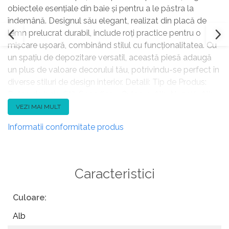
obiectele esențiale din baie și pentru a le păstra la
îndemână. Designul său elegant, realizat din placă de
lemn prelucrat durabil, include roți practice pentru o
mișcare ușoară, combinând stilul cu funcționalitatea. Cu
un spațiu de depozitare versatil, această piesă adaugă
un plus de valoare decorului tău, potrivindu-se perfect în
diverse stiluri de design interior. Detalii: Tip de Produs:
Dulap de baie. Stil: Scandinav. Culoare: Alb. Nuanță: Alb
marmură. Material: Lemn stratificat. Material primar: PAL
VEZI MAI MULT
melaminat cu densitate medie. Materialul suprafeței
Informatii conformitate produs
mesei: Lemn stratificat. Sertare: Da. Finisaj: Melaminat.
Număr de sertare: 2. Rafturi: Nu. Dimensiuni: Adâncime:
30 cm. Lățime: 80 cm. Înălțime: 38 cm. Greutate: 14 kg.
Capacitatea maximă a raftului: 3 kg. Capacitatea
Caracteristici
maximă: 15 kg. Oferta incude: 1 x Dulap. Caracteristici
cheie: Design modern, Stil minimalist scandinav, De înaltă
Culoare:
calitate, Materiale ușor de întreținut și durabile, Ușor de
Alb
mutat, Spațiu funcțional pentru fiecare obiect.