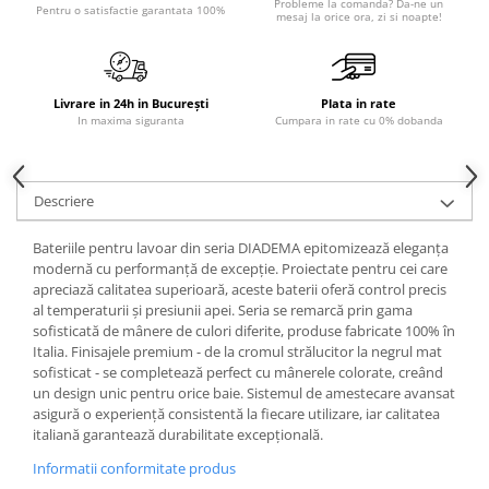
Probleme la comanda? Da-ne un
Pentru o satisfactie garantata 100%
mesaj la orice ora, zi si noapte!
Sisteme pentru apa pură
Livrare in 24h in București
Plata in rate
In maxima siguranta
Cumpara in rate cu 0% dobanda
Descriere
Bateriile pentru lavoar din seria DIADEMA epitomizează eleganța
modernă cu performanță de excepție. Proiectate pentru cei care
apreciază calitatea superioară, aceste baterii oferă control precis
al temperaturii și presiunii apei. Seria se remarcă prin gama
sofisticată de mânere de culori diferite, produse fabricate 100% în
Italia. Finisajele premium - de la cromul strălucitor la negrul mat
sofisticat - se completează perfect cu mânerele colorate, creând
un design unic pentru orice baie. Sistemul de amestecare avansat
asigură o experiență consistentă la fiecare utilizare, iar calitatea
italiană garantează durabilitate excepțională.
Informatii conformitate produs