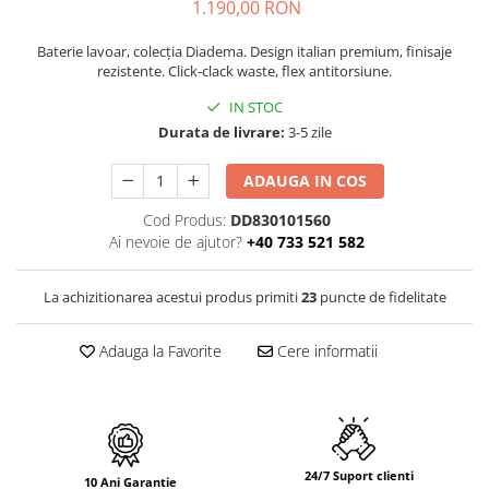
PURE
1.190,00 RON
QUADRIX
Baterie lavoar, colecția Diadema. Design italian premium, finisaje
QUADRIX COMPOZIT
rezistente. Click-clack waste, flex antitorsiune.
RANDO
IN STOC
Recomandate
Durata de livrare:
3-5 zile
ROLL
SENSUAL
ADAUGA IN COS
SETURI CHIUVETA DE BUCATARIE SI
Cod Produs:
DD830101560
BATERIE
Ai nevoie de ajutor?
+40 733 521 582
SIFOANE MONARCH
SITE / COSURI INOX
La achizitionarea acestui produs primiti
23
puncte de fidelitate
STRICTO
STYLUX
Adauga la Favorite
Cere informatii
TOCATOARE
VARIANT
ZOOM
Electrocasnice pentru bucătărie
24/7 Suport clienti
Mixere și blendere
10 Ani Garantie