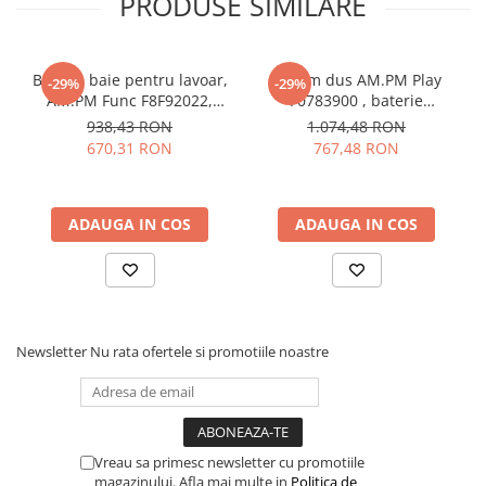
PRODUSE SIMILARE
Baterie baie pentru lavoar,
Sistem dus AM.PM Play
-29%
-29%
AM.PM Func F8F92022,
F0783900 , baterie
inalta, montaj stativ,
mecanica, finisaj cromat
938,43 RON
1.074,48 RON
monocomanda, finisaj
670,31 RON
767,48 RON
negru mat
ADAUGA IN COS
ADAUGA IN COS
Newsletter
Nu rata ofertele si promotiile noastre
Vreau sa primesc newsletter cu promotiile
magazinului. Afla mai multe in
Politica de